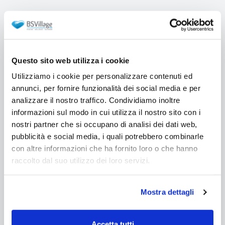
Guida
La Mia Piscina
Questo sito web utilizza i cookie
Hai già una piscina?
Allora scarica questa guida per mantenerla sempre al
Utilizziamo i cookie per personalizzare contenuti ed
meglio!
annunci, per fornire funzionalità dei social media e per
analizzare il nostro traffico. Condividiamo inoltre
informazioni sul modo in cui utilizza il nostro sito con i
nostri partner che si occupano di analisi dei dati web,
pubblicità e social media, i quali potrebbero combinarle
con altre informazioni che ha fornito loro o che hanno
raccolto dal suo utilizzo dei loro servizi.
Mostra dettagli
Accetta tutti