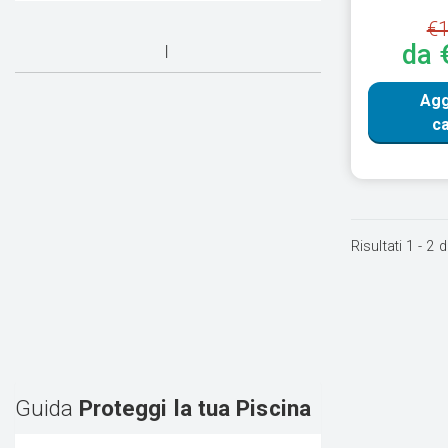
€1
da 
Agg
ca
Risultati
1
-
2
d
Guida
Proteggi la tua Piscina