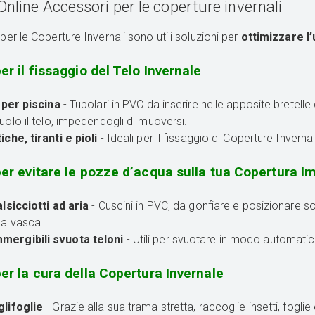
nline Accessori per le coperture invernali
per le Coperture Invernali sono utili soluzioni per
ottimizzare l’
er il fissaggio del Telo Invernale
 per piscina
- Tubolari in PVC da inserire nelle apposite bretelle
suolo il telo, impedendogli di muoversi.
che, tiranti e pioli
- Ideali per il fissaggio di Coperture Invern
per evitare le pozze d’acqua sulla tua Copertura 
lsicciotti ad aria
- Cuscini in PVC, da gonfiare e posizionare sott
la vasca.
rgibili svuota teloni
- Utili per svuotare in modo automatic
per la cura della Copertura Invernale
lifoglie
- Grazie alla sua trama stretta, raccoglie insetti, foglie 