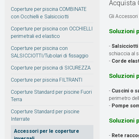
Acquista O
Coperture per piscina COMBINATE
Gli Accessori 
con Occhielli e Salsicciotti
Coperture per piscina con OCCHIELLI
Soluzioni p
perimetrali ed elastico
-
Salsicciotti
Coperture per piscina con
schiaccia al 
SALSICCIOTTI/Tubolari di fissaggio
-
Corde elasti
Coperture per piscina di SICUREZZA
Soluzioni 
Coperture per piscina FILTRANTI
-
Cuscini o sa
Coperture Standard per piscine Fuori
perimetro del
Terra
-
Pompe somme
Coperture Standard per piscine
Interrate
Soluzioni 
Accessori per le coperture
-
Rete raccog
invernali