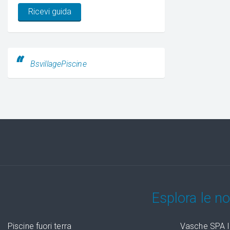
Ricevi guida
BsvillagePiscine
Esplora le n
Piscine fuori terra
Vasche SPA I