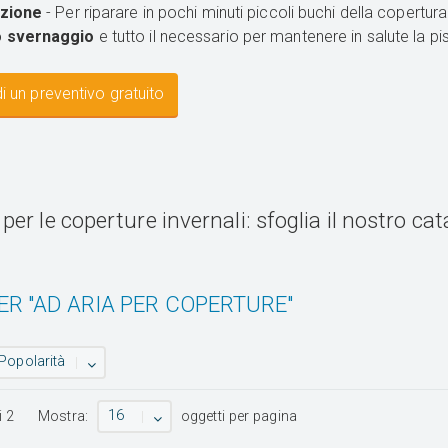
azione
- Per riparare in pochi minuti piccoli buchi della copertur
o svernaggio
e tutto il necessario per mantenere in salute la pis
i un preventivo gratuito
per le coperture invernali: sfoglia il nostro ca
ER "AD ARIA PER COPERTURE"
Popolarità
16
i
2
Mostra:
oggetti per pagina