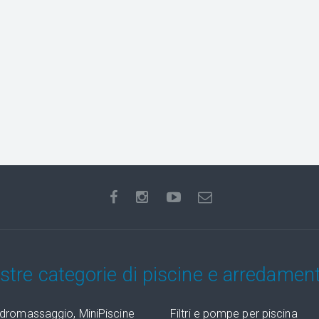
ostre categorie di piscine e arredamen
dromassaggio, MiniPiscine
Filtri e pompe per piscina