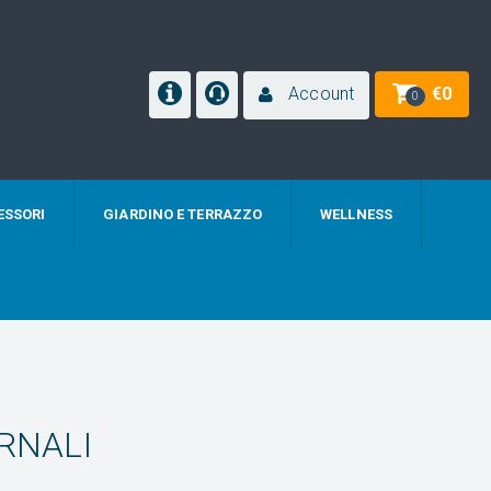
Account
€
0
0
ESSORI
GIARDINO E TERRAZZO
WELLNESS
RNALI