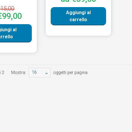
15,00
Aggiungi al
€99,00
carrello
iungi al
rrello
16
i
2
Mostra:
oggetti per pagina