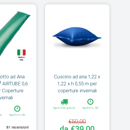
otto ad Aria
Cuscino ad aria 1,22 x
®
AIRTUBE 0,6
1,22 x h 0,55 m per
 Coperture
coperture invernali
vernali
Spedizione gratuita
Spedito in 24h
ta
Spedito in 24h
€50,00
da €39,00