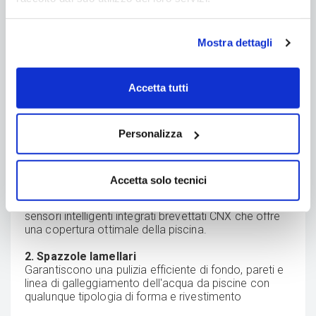
Mostra dettagli
Accetta tutti
Personalizza
1. Robot piscina Zodiac CNX LI 52 iQ
Pulitore automatico dotato di motore con
aspirazione ciclonica che mantiene le particelle di
Accetta solo tecnici
sporco in sospensione riducendo il rischio di
ostruzione del filtro
sensori intelligenti integrati brevettati CNX che offre
una copertura ottimale della piscina.
2. Spazzole lamellari
Garantiscono una pulizia efficiente di fondo, pareti e
linea di galleggiamento dell'acqua da piscine con
qualunque tipologia di forma e rivestimento