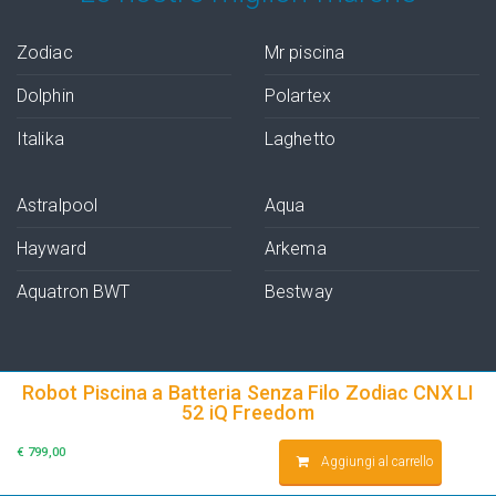
Zodiac
Mr piscina
Dolphin
Polartex
Italika
Laghetto
Astralpool
Aqua
Hayward
Arkema
Aquatron BWT
Bestway
Robot Piscina a Batteria Senza Filo Zodiac CNX LI
52 iQ Freedom
+39 0522 1536417
€
799,00
Aggiungi al carrello