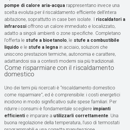
pompe di calore aria-acqua
rappresentano invece una
scelta evoluta per il riscaldamento efficiente dell’intera
abitazione, soprattutto in case ben isolate. I
riscaldatori a
infrarossi
offrono un calore immediato e localizzato,
adatto a singoli ambienti o zone specifiche. Completano
l’offerta le
stufe a bioetanolo
, le
stufe a combustibile
liquido
e le
stufe a legna
in acciaio, soluzioni che
uniscono prestazioni termiche, autonomia e carattere,
adattandosi sia a contesti moderni sia più tradizionali.
Come risparmiare con il riscaldamento
domestico
Uno dei temi più ricercati è “riscaldamento domestico
come risparmiare”, ed è comprensibile: i costi energetici
incidono in modo significativo sulle spese familiari. Per
ridurre i consumi è fondamentale scegliere
impianti
efficienti
e imparare a
utilizzarli correttamente
. Una
buona regolazione della temperatura, l’uso di termostati
programmabili e una corretta manutenzione