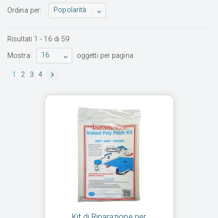
Popolarità
Ordina per:
Risultati
1
-
16
di
59
16
Mostra:
oggetti per pagina
1
2
3
4
Kit di Riparazione per