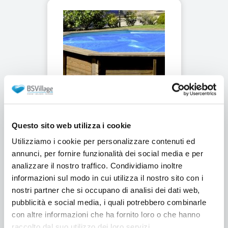
Copertura Isotermica a bolle
Questo sito web utilizza i cookie
BWT 280 gr/m² per piscine in
Utilizziamo i cookie per personalizzare contenuti ed
legno BWT my POOL
annunci, per fornire funzionalità dei social media e per
analizzare il nostro traffico. Condividiamo inoltre
informazioni sul modo in cui utilizza il nostro sito con i
Spedizione gratuita
Spedito in 24h
nostri partner che si occupano di analisi dei dati web,
pubblicità e social media, i quali potrebbero combinarle
€217,00
da €167,00
con altre informazioni che ha fornito loro o che hanno
raccolto dal suo utilizzo dei loro servizi.