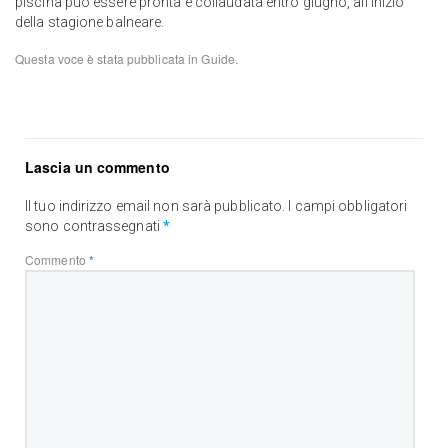
piscina può essere pronta e collaudata entro giugno, all’inizio
della stagione balneare.
Questa voce è stata pubblicata in
Guide
.
Lascia un commento
Il tuo indirizzo email non sarà pubblicato.
I campi obbligatori
sono contrassegnati
*
Commento
*