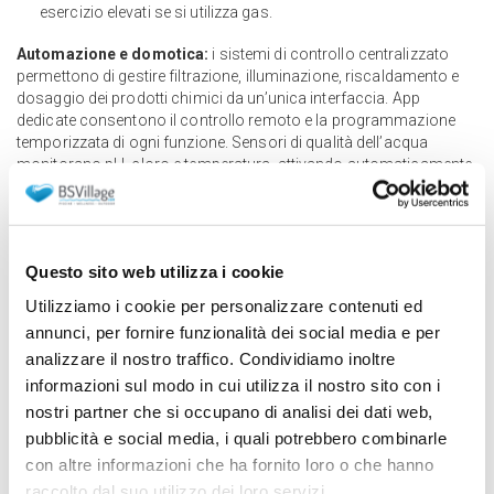
esercizio elevati se si utilizza gas.
Automazione e domotica:
i sistemi di controllo centralizzato
permettono di gestire filtrazione, illuminazione, riscaldamento e
dosaggio dei prodotti chimici da un’unica interfaccia. App
dedicate consentono il controllo remoto e la programmazione
temporizzata di ogni funzione. Sensori di qualità dell’acqua
monitorano pH, cloro e temperatura, attivando automaticamente
le correzioni necessarie. Costo medio di un sistema completo:
1.500-3.000€, ammortizzabile nel tempo grazie all’ottimizzazione
dei consumi.
Questo sito web utilizza i cookie
Accessori utili da inserire in fase progettuale
Utilizziamo i cookie per personalizzare contenuti ed
Gli accessori completano la funzionalità della piscina e ne
annunci, per fornire funzionalità dei social media e per
migliorano comfort, sicurezza ed estetica. Prevederli in fase di
analizzare il nostro traffico. Condividiamo inoltre
progettazione evita interventi successivi, spesso complessi e
informazioni sul modo in cui utilizza il nostro sito con i
costosi.
nostri partner che si occupano di analisi dei dati web,
Coperture:
proteggono l’acqua da sporco e fogliame, riducono
pubblicità e social media, i quali potrebbero combinarle
l’evaporazione e mantengono la temperatura. Le coperture
con altre informazioni che ha fornito loro o che hanno
automatiche, azionate da motore elettrico, offrono massima
raccolto dal suo utilizzo dei loro servizi.