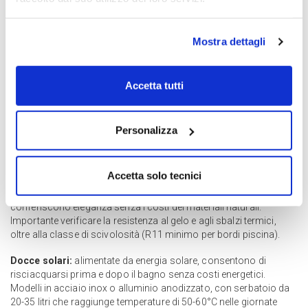
praticità e fungono anche da barriera di sicurezza secondo la
normativa. Le coperture invernali, quelle a barre e a bolle,
rappresentano un’alternativa più economica ma richiedono
Mostra dettagli
intervento manuale.
Scale e sistemi di accesso:
scale in acciaio inox 316L
garantiscono resistenza alla corrosione e durata nel tempo. I
Accetta tutti
gradini romani, integrati nella struttura, offrono accesso più
confortevole e aspetto elegante. Per piscine a sfioro, le scale a
scomparsa integrate nella canaletta perimetrale mantengono
Personalizza
l’estetica pulita.
Bordi e pavimentazioni:
i bordi antiscivolo in gres porcellanato
Accetta solo tecnici
o pietra naturale garantiscono sicurezza e si integrano con
l’architettura del giardino. Le finiture effetto pietra o marmo
conferiscono eleganza senza i costi dei materiali naturali.
Importante verificare la resistenza al gelo e agli sbalzi termici,
oltre alla classe di scivolosità (R11 minimo per bordi piscina).
Docce solari:
alimentate da energia solare, consentono di
risciacquarsi prima e dopo il bagno senza costi energetici.
Modelli in acciaio inox o alluminio anodizzato, con serbatoio da
20-35 litri che raggiunge temperature di 50-60°C nelle giornate