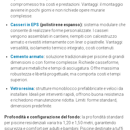
compromesso tra costi e prestazioni. Vantaggi: il montaggio
avviene in pochi giorni e non richiede opere murarie
complesse.
Casseri in EPS
(polistirene espanso):
sistema modulare che
consente di realizzare forme personalizzate. I casseri
vengono assemblati in cantiere, riempiti con calcestruzzo
armato e rivestiti internamente con liner o piastrelle. Vantaggi:
versatilità, isolamento termico integrato, costi contenuti.
Cemento armato
:
soluzione tradizionale per piscine di grandi
dimensioni o con forme complesse. Richiede casseforme,
armature metalliche e tempi di asciugatura. Offre massima
robustezza e libertà progettuale, ma comporta costi e tempi
superiori.
Vetroresina
:
strutture monoblocco prefabbricate e veloci da
installare. Ideali per interventi rapidi, offrono buona resistenza
e richiedono manutenzione ridotta. Limiti: forme standard,
dimensioni predefinite.
Profondità e configurazione del fondo:
la profondità standard
per piscine residenziali varia tra 1,20 e 1,50 metri, garantendo
sicurezza e comfort per adulti e bambini. Piscine destinate a tuffi