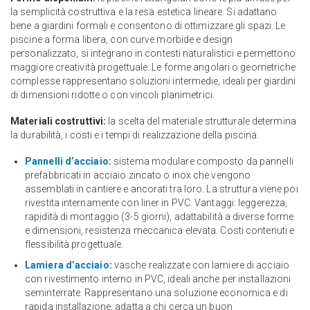
la semplicità costruttiva e la resa estetica lineare. Si adattano
bene a giardini formali e consentono di ottimizzare gli spazi. Le
piscine a forma libera, con curve morbide e design
personalizzato, si integrano in contesti naturalistici e permettono
maggiore creatività progettuale. Le forme angolari o geometriche
complesse rappresentano soluzioni intermedie, ideali per giardini
di dimensioni ridotte o con vincoli planimetrici.
Materiali costruttivi:
la scelta del materiale strutturale determina
la durabilità, i costi e i tempi di realizzazione della piscina.
Pannelli d’acciaio
:
sistema modulare composto da pannelli
prefabbricati in acciaio zincato o inox che vengono
assemblati in cantiere e ancorati tra loro. La struttura viene poi
rivestita internamente con liner in PVC. Vantaggi: leggerezza,
rapidità di montaggio (3-5 giorni), adattabilità a diverse forme
e dimensioni, resistenza meccanica elevata. Costi contenuti e
flessibilità progettuale.
Lamiera d’acciaio
:
vasche realizzate con lamiere di acciaio
con rivestimento interno in PVC, ideali anche per installazioni
seminterrate. Rappresentano una soluzione economica e di
rapida installazione, adatta a chi cerca un buon