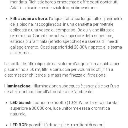
mandata. Richiede bordo emergente e offre costi contenuti.
Adatto a piscine residenziali di ogni dimensione.
Filtrazione a sfioro:
l’acqua trabocca lungo tutto il perimetro
della piscina, raccogliendosi in una canaletta perimetrale
collegata a una vasca di compenso. Da qui viene filtrata e
reimmessa. Garantisce pulizia superiore della superficie,
estetica più raffinata (effetto specchio) e assenza di linee di
galleggiamento. Costi superiori del 20-30% rispetto al sistema
a skimmer.
La scelta del filtro dipende dal volume d’acqua: filtri a sabbia per
piscine fino a 60 m³, filtri a cartuccia per volumi ridotti, filtri a
diatomee per chi cerca la massima finezza di filtrazione.
Illuminazione:
l’illuminazione subacquea è essenziale per l’uso
serale e contribuisce all’atmosfera dell’ambiente.
LED bianchi:
consumo ridotto (10-20W per faretto), durata
superiore a 30.000 ore, luce uniforme e resa cromatica
naturale.
LED RGB:
possibilità di scegliere tra milioni di colori,