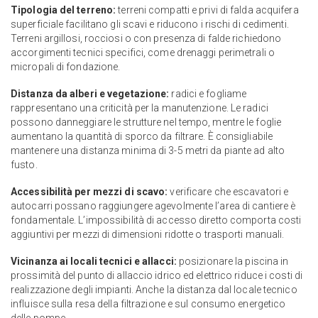
Tipologia del terreno:
terreni compatti e privi di falda acquifera
superficiale facilitano gli scavi e riducono i rischi di cedimenti.
Terreni argillosi, rocciosi o con presenza di falde richiedono
accorgimenti tecnici specifici, come drenaggi perimetrali o
micropali di fondazione.
Distanza da alberi e vegetazione:
radici e fogliame
rappresentano una criticità per la manutenzione. Le radici
possono danneggiare le strutture nel tempo, mentre le foglie
aumentano la quantità di sporco da filtrare. È consigliabile
mantenere una distanza minima di 3-5 metri da piante ad alto
fusto.
Accessibilità per mezzi di scavo:
verificare che escavatori e
autocarri possano raggiungere agevolmente l’area di cantiere è
fondamentale. L’impossibilità di accesso diretto comporta costi
aggiuntivi per mezzi di dimensioni ridotte o trasporti manuali.
Vicinanza ai locali tecnici e allacci:
posizionare la piscina in
prossimità del punto di allaccio idrico ed elettrico riduce i costi di
realizzazione degli impianti. Anche la distanza dal locale tecnico
influisce sulla resa della filtrazione e sul consumo energetico
delle pompe.