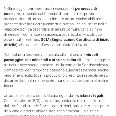
Nella maggior parte dei casi è necessario il
permesso di
costruire
, rilasciato dal Comune di competenza previa
presentazione di un progetto firmato da un tecnico abilitato. Il
progetto deve includere planimetrie, sezioni, calcoli strutturali e
relazione tecnica descrittiva. In alcuni Comuni, per piscine di
dimensioni contenute e in assenza di particolari vincoli, può
essere sufficiente una
SCIA (Segnalazione Certificata di Inizio
Attività)
, che consente l’avvio immediato dei lavori.
Particolare attenzione va prestata alla presenza di
vincoli
paesaggistici, ambientali o storico-culturali
. In zone soggette
a tutela, è necessario ottenere il nulla osta dalla Soprintendenza
competente, con tempi che possono superare i tre mesi. Anche i
regolamenti edilizi locali introducono prescrizioni specifiche su
distanze dai confini, altezza dei manufatti accessori, materiali e
finiture.
Un aspetto spesso sottovalutato riguarda le
distanze legali
: il
Codice Civile (art. 873) prevede una distanza minima di tre metri
dal confine di proprietà per le costruzioni, salvo deroga da parte
del vicino o diverse disposizioni regolamentari. La piscina