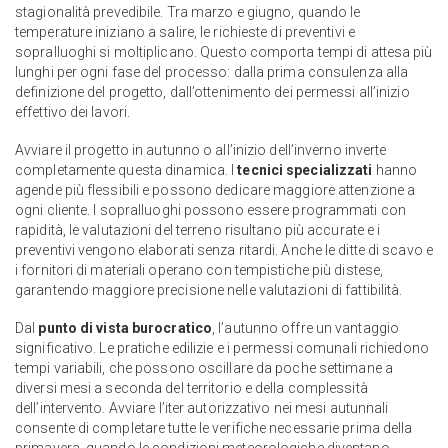
stagionalità prevedibile. Tra marzo e giugno, quando le
temperature iniziano a salire, le richieste di preventivi e
sopralluoghi si moltiplicano. Questo comporta tempi di attesa più
lunghi per ogni fase del processo: dalla prima consulenza alla
definizione del progetto, dall’ottenimento dei permessi all’inizio
effettivo dei lavori.
Avviare il progetto in autunno o all’inizio dell’inverno inverte
completamente questa dinamica. I
tecnici specializzati
hanno
agende più flessibili e possono dedicare maggiore attenzione a
ogni cliente. I sopralluoghi possono essere programmati con
rapidità, le valutazioni del terreno risultano più accurate e i
preventivi vengono elaborati senza ritardi. Anche le ditte di scavo e
i fornitori di materiali operano con tempistiche più distese,
garantendo maggiore precisione nelle valutazioni di fattibilità.
Dal
punto di vista burocratico
, l’autunno offre un vantaggio
significativo. Le pratiche edilizie e i permessi comunali richiedono
tempi variabili, che possono oscillare da poche settimane a
diversi mesi a seconda del territorio e della complessità
dell’intervento. Avviare l’iter autorizzativo nei mesi autunnali
consente di completare tutte le verifiche necessarie prima della