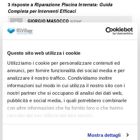
3 risposte a
Riparazione Piscina Interrata: Guida
Completa per Interventi Efficaci
GIORGIO MASOCCO
scrive:
27 Febbraio 2026 alle 08:31
Gentilissimi,
chiedo se esiste una resina, tipo vetrificata che
isoli il muro.
Questo sito web utilizza i cookie
Utilizziamo i cookie per personalizzare contenuti ed
Vi ringrazio
annunci, per fornire funzionalità dei social media e per
Giorgiomasoccogeometra
analizzare il nostro traffico. Condividiamo inoltre
Rispondi
informazioni sul modo in cui utilizza il nostro sito con i
nostri partner che si occupano di analisi dei dati web,
pubblicità e social media, i quali potrebbero combinarle
Avio Iacopini
scrive:
con altre informazioni che ha fornito loro o che hanno
17 Giugno 2026 alle 08:12
raccolto dal suo utilizzo dei loro servizi.
Come posso intervenire su 2 (di 6) skimmer che
non aspirano più in una piscina interrata (14 x 8 x h
Mostra dettagli
1,40)