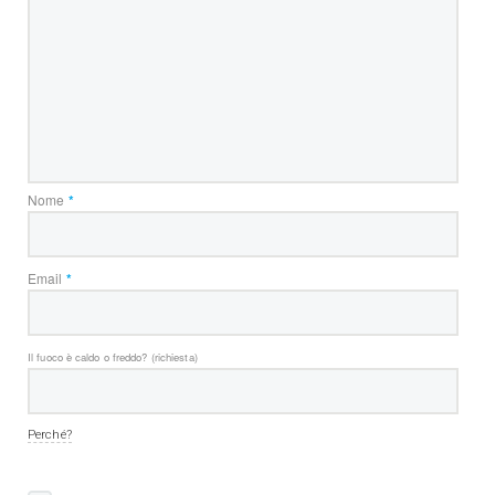
Nome
*
Email
*
Il fuoco è caldo o freddo? (richiesta)
Perché?