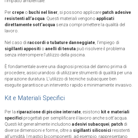
l’impatto ambientale.
Per
crepe
o
buchi nel liner
, si possono applicare
patch adesive
resistenti all’acqua
. Questi materiali vengono
applicati
direttamente sott’acqua
senza compromettere la qualità del
lavoro.
Nel caso di
raccordi o tubature danneggiate
, l’impiego di
sigillanti appositi
o
anelli di tenuta
può risolvere il problema
senza interrompere l’utilizzo della piscina.
È fondamentale avere una diagnosi precisa del danno prima di
procedere, assicurandosi di utilizzare strumenti di qualità per una
riparazione duratura. L’utilizzo di tecniche subacquee ben
eseguite garantisce un intervento rapido e minimamente invasivo.
Kit e Materiali Specifici
Per la
riparazione di piscine interrate
, esistono
kit e materiali
specifici
progettati per semplificare il lavoro anche sott’acqua.
Questi kit generalmente includono
adesivi subacquei
,
patch
di
diverse dimensioni e forme, oltre a
sigillanti siliconici
resistenti
all’umidità. I mastici bicomponenti, ad esempio, rappresentano