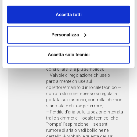
Rispondi
Accetta tutti
Elisa E.
scrive:
8 Luglio 2026 alle 14:59
Ciao! Con più skimmer collegati allo
Personalizza
stesso impianto, se 2 non aspirano più,
le cause più frequenti sono:
Accetta solo tecnici
– Cestello skimmer intasato da
foglie/detriti (la prima cosa da
controllare, è la più semplice);
– Valvole di regolazione chiuse o
parzialmente chiuse sul
collettore/manifold in locale tecnico —
con più skimmer spesso si regola la
portata su ciascuno, controlla che non
siano state chiuse per errore;
– Perdita d’aria sulla tubazione interrata
tra lo skimmer e il locale tecnico, che
“rompe” l’aspirazione — se senti
rumore di aria o vedi bollicine nel
cestello, è probabile questa causa;