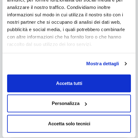
inserire un recapito telefonico.
analizzare il nostro traffico. Condividiamo inoltre
informazioni sul modo in cui utilizza il nostro sito con i
Nome *:
nostri partner che si occupano di analisi dei dati web,
pubblicità e social media, i quali potrebbero combinarle
con altre informazioni che ha fornito loro o che hanno
Email *:
raccolto dal suo utilizzo dei loro servizi.
Mostra dettagli
Telefono *:
Accetta tutti
Seleziona il tipo di informazione che stai
Personalizza
cercando:
Seleziona...
Accetta solo tecnici
Scrivi sinteticamente la tua richiesta di