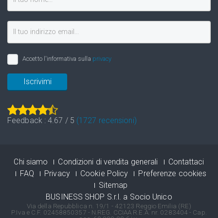
Accetto l'informativa sulla
privacy
Iscrivimi
Feedback :
4.67
/
5
(
1727
recensioni)
Chi siamo
Condizioni di vendita generali
Contattaci
FAQ
Privacy
Cookie Policy
Preferenze cookies
Sitemap
BUSINESS SHOP S.r.l. a Socio Unico
Via della Repubblica n. 19/1 - 42123 Reggio Emilia (RE)
P.Iva e C.F. 02458850357 - N.REG. CCIAA R.E.A. nr. 0283404 - Cap.