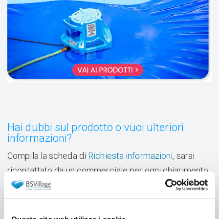
Hai dubbi sul prodotto o vuoi ulteriori
informazioni?
Compila la scheda di
Richiesta informazioni
, sarai
ricontattato da un commerciale per ogni chiarimento.
Condizioni dell'offerta
Offerta valida per
ordini WEB
effettuati tra il