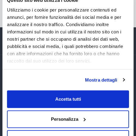
Questo sito web utilizza i cookie
15/07/2025 e il 31/07/2025, limitatamente ai
Utilizziamo i cookie per personalizzare contenuti ed
prodotti presenti nelle categorie sopra elencate.
annunci, per fornire funzionalità dei social media e per
analizzare il nostro traffico. Condividiamo inoltre
informazioni sul modo in cui utilizza il nostro sito con i
nostri partner che si occupano di analisi dei dati web,
pubblicità e social media, i quali potrebbero combinarle
con altre informazioni che ha fornito loro o che hanno
raccolto dal suo utilizzo dei loro servizi.
Esplora le nostre categorie di
Mostra dettagli
piscine e arredamento da esterno
Piscine fuori terra
Vasche SPA
Accetta tutti
Idromassaggio,
Piscine in legno
MiniPiscine
Personalizza
Piscine interrate in
Robot piscina
pannelli
Prodotti chimici piscina