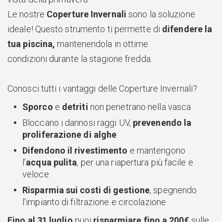
Le nostre
Coperture Invernali
sono la soluzione
ideale! Questo strumento ti permette di
difendere la
tua piscina,
mantenendola in ottime
condizioni durante la stagione fredda.
Conosci tutti i vantaggi delle Coperture Invernali?
Sporco
e
detriti
non penetrano nella vasca
Bloccano i dannosi raggi UV,
prevenendo la
proliferazione di alghe
Difendono il rivestimento
e mantengono
l'
acqua pulita
, per una riapertura più facile e
veloce
Risparmia sui costi di gestione
, spegnendo
l'impianto di filtrazione e circolazione
Fino al 31 luglio
puoi
risparmiare fino a 200€
sulle