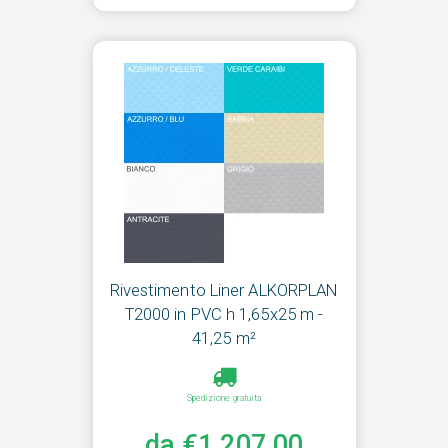
Rivestimento Liner ALKORPLAN
T2000 in PVC h 1,65x25 m -
41,25 m²
Spedizione gratuita
da €1.207,00