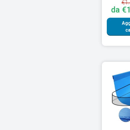
€1.
da €
Agg
ca