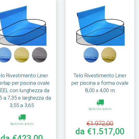
elo Rivestimento Liner
Telo Rivestimento Liner
erlap per piscina ovale
per piscina a forma ovale
EEL con lunghezza da
8,00 x 4,00 m
5 a 7,35 e larghezza da
3,55 a 3,65
Spedizione gratuita
€1.972,00
Spedizione gratuita
da €1.517,00
da €423,00