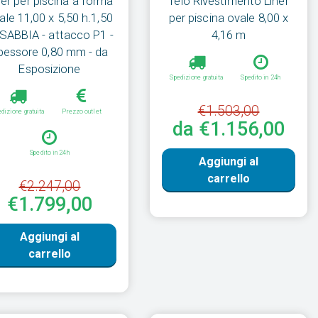
ner per piscina a forma
Telo Rivestimento Liner
ale 11,00 x 5,50 h.1,50
per piscina ovale 8,00 x
SABBIA - attacco P1 -
4,16 m
pessore 0,80 mm - da
Esposizione
Spedizione gratuita
Spedito in 24h
€1.503,00
dizione gratuita
Prezzo outlet
da €1.156,00
Spedito in 24h
Aggiungi al
carrello
€2.247,00
€1.799,00
Aggiungi al
carrello