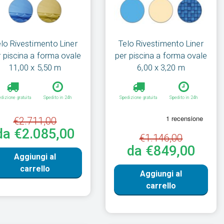
elo Rivestimento Liner
Telo Rivestimento Liner
r piscina a forma ovale
per piscina a forma ovale
11,00 x 5,50 m
6,00 x 3,20 m
dizione gratuita
Spedito in 24h
Spedizione gratuita
Spedito in 24h
€2.711,00
da €2.085,00
€1.146,00
da €849,00
Aggiungi al
carrello
Aggiungi al
carrello