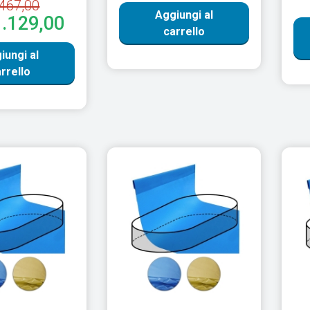
467,00
Aggiungi al
1.129,00
carrello
iungi al
rrello