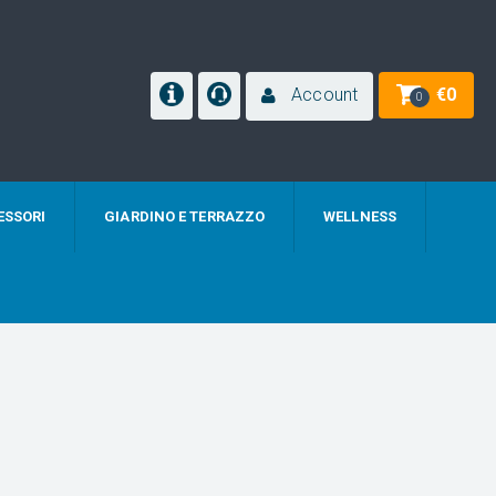
Account
€
0
0
ESSORI
GIARDINO E TERRAZZO
WELLNESS