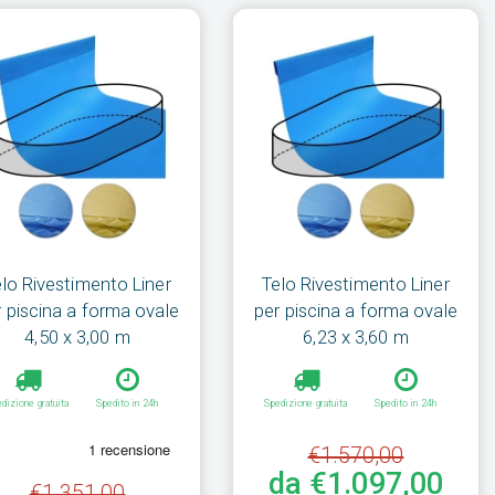
elo Rivestimento Liner
Telo Rivestimento Liner
r piscina a forma ovale
per piscina a forma ovale
4,50 x 3,00 m
6,23 x 3,60 m
dizione gratuita
Spedito in 24h
Spedizione gratuita
Spedito in 24h
€1.570,00
da €1.097,00
€1.351,00