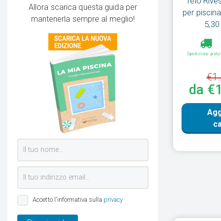
Telo Rive
Allora scarica questa guida per
per piscin
mantenerla sempre al meglio!
5,30
Spedizione gratui
€1.
da €
Agg
ca
Accetto l'informativa sulla
privacy