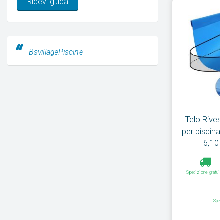
Ricevi guida
BsvillagePiscine
Telo Rive
per piscin
6,10
Spedizione gratui
Spe