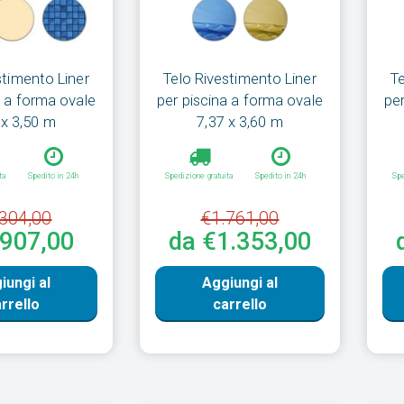
stimento Liner
Telo Rivestimento Liner
T
a a forma ovale
per piscina a forma ovale
pe
 x 3,50 m
7,37 x 3,60 m
ta
Spedito in 24h
Spedizione gratuita
Spedito in 24h
Spe
304,00
€1.761,00
€907,00
da €1.353,00
iungi al
Aggiungi al
rrello
carrello