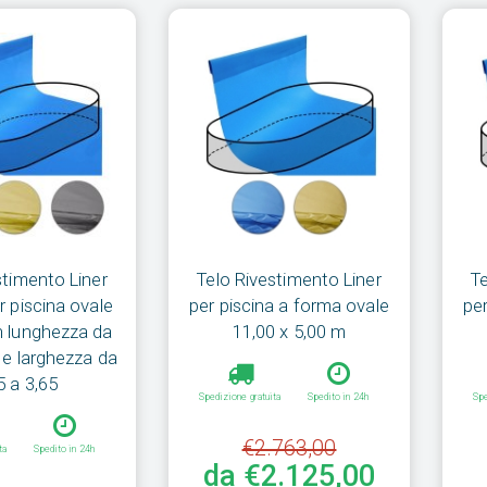
stimento Liner
Telo Rivestimento Liner
T
r piscina ovale
per piscina a forma ovale
pe
 lunghezza da
11,00 x 5,00 m
 e larghezza da
5 a 3,65
Spedizione gratuita
Spedito in 24h
Spe
€2.763,00
ta
Spedito in 24h
da €2.125,00