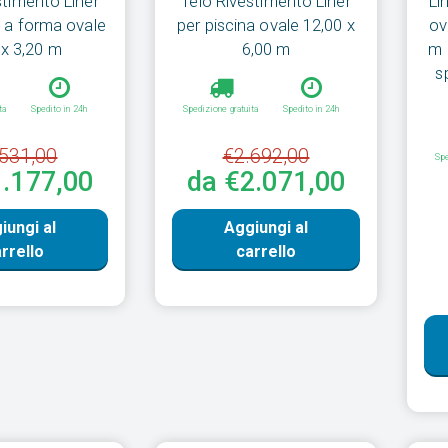
stimento Liner
Telo Rivestimento Liner
Li
a a forma ovale
per piscina ovale 12,00 x
ov
 x 3,20 m
6,00 m
m 
s
ta
Spedito in 24h
Spedizione gratuita
Spedito in 24h
531,00
€2.692,00
Spe
1.177,00
da €2.071,00
iungi al
Aggiungi al
rrello
carrello