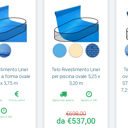
stimento Liner
Telo Rivestimento Liner
T
a a forma ovale
per piscina ovale 5,25 x
ov
 x 3,75 m
3,20 m
ST
7,2
ta
Prezzo outlet
Spedizione gratuita
Spedito in 24h
€698,00
dito in 24h
da €537,00