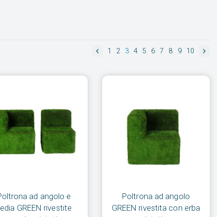
1
2
3
4
5
6
7
8
9
10
Poltrona ad angolo e
Poltrona ad angolo
edia GREEN rivestite
GREEN rivestita con erba