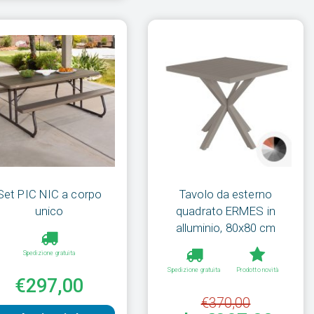
Set PIC NIC a corpo
Tavolo da esterno
unico
quadrato ERMES in
alluminio, 80x80 cm
Spedizione gratuita
Spedizione gratuita
Prodotto novità
€297,00
€370,00