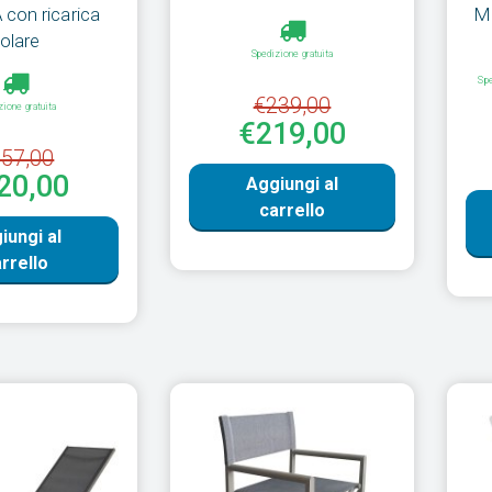
con ricarica
M
olare
Spedizione gratuita
Spe
€239,00
zione gratuita
€219,00
57,00
20,00
Aggiungi al
carrello
iungi al
rrello