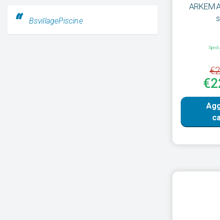
ARKEMA 
s
BsvillagePiscine
Spedi
€2
€2
Agg
ca