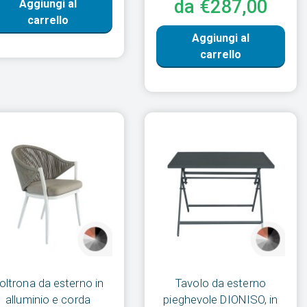
da €287,00
Aggiungi al
carrello
Aggiungi al
carrello
oltrona da esterno in
Tavolo da esterno
alluminio e corda
pieghevole DIONISO, in