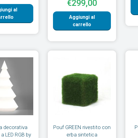
€299,00
iungi al
rrello
Aggiungi al
carrello
 decorativa
Pouf GREEN rivestito con
P
 a LED RGB by
erba sintetica