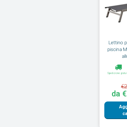
Lettino p
piscina 
al
Spedizione gratui
€2
da 
Agg
ca