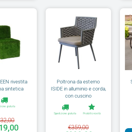
EEN rivestita
Poltrona da esterno
a sintetica
ISIDE in alluminio e corda,
con cuscino
zione gratuita
Spedizione gratuita
Prodotto novità
32,00
19,00
€359,00