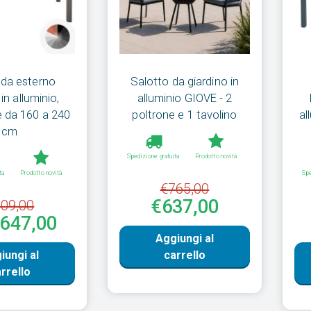
 da esterno
Salotto da giardino in
n alluminio,
alluminio GIOVE - 2
e da 160 a 240
poltrone e 1 tavolino
al
cm
Spedizione gratuita
Prodotto novità
ta
Prodotto novità
Spe
€765,00
€637,00
09,00
€647,00
Aggiungi al
iungi al
carrello
rrello