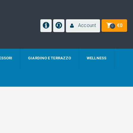
Account
€
0
0
ESSORI
GIARDINO E TERRAZZO
WELLNESS