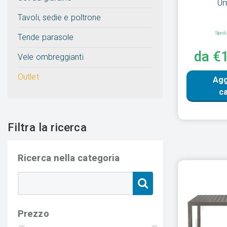
Um
Tavoli, sedie e poltrone
Spedi
Tende parasole
da €
Vele ombreggianti
Outlet
Agg
ca
Filtra la ricerca
Ricerca nella categoria
Prezzo