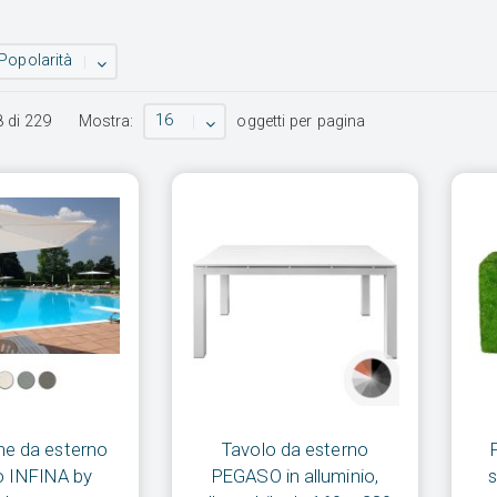
Popolarità
16
8
di
229
Mostra:
oggetti per pagina
ne da esterno
Tavolo da esterno
o INFINA by
PEGASO in alluminio,
s