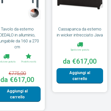
Tavolo da esterno
Cassapanca da esterno
DEDALO in alluminio,
in wicker intrecciato Java
lungabile da 160 a 270
cm
Spedizione gratuita
da €617,00
dizione gratuita
Prodotto novità
€775,00
Aggiungi al
da €617,00
carrello
Aggiungi al
carrello