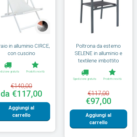
aio in alluminio CIRCE,
Poltrona da esterno
con cuscino
SELENE in alluminio e
textilene imbottito
dizione gratuita
Prodotto novità
Spedizione gratuita
Prodotto novità
€140,00
da €117,00
€117,00
€97,00
Aggiungi al
carrello
Aggiungi al
carrello