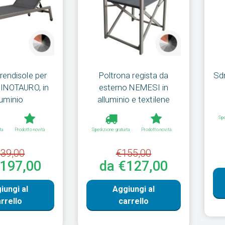
rendisole per
Poltrona regista da
Sdr
MINOTAURO, in
esterno NEMESI in
luminio
alluminio e textilene
Spe
ta
Prodotto novità
Spedizione gratuita
Prodotto novità
39,00
€155,00
€197,00
da €127,00
iungi al
Aggiungi al
rrello
carrello