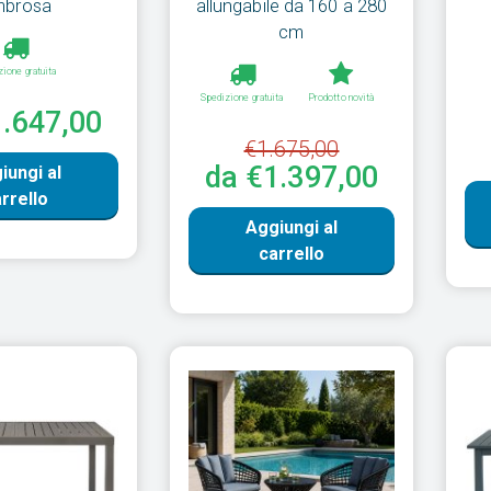
brosa
allungabile da 160 a 280
cm
zione gratuita
Spedizione gratuita
Prodotto novità
1.647,00
€1.675,00
da €1.397,00
iungi al
rrello
Aggiungi al
carrello