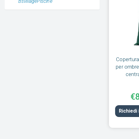
BsvillagePiscine
Copertura
per ombre
centra
€
Richiedi