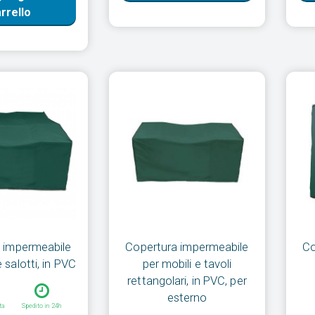
rrello
 impermeabile
Copertura impermeabile
Co
e salotti, in PVC
per mobili e tavoli
rettangolari, in PVC, per
esterno
ta
Spedito in 24h