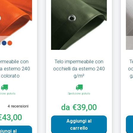
ermeabile con
Telo impermeabile con
T
da esterno 240
occhielli da esterno 240
oc
 colorato
g/m²
g
zione gratuita
Spedizione gratuita
da €39,00
€43,00
Aggiungi al
carrello
iungi al