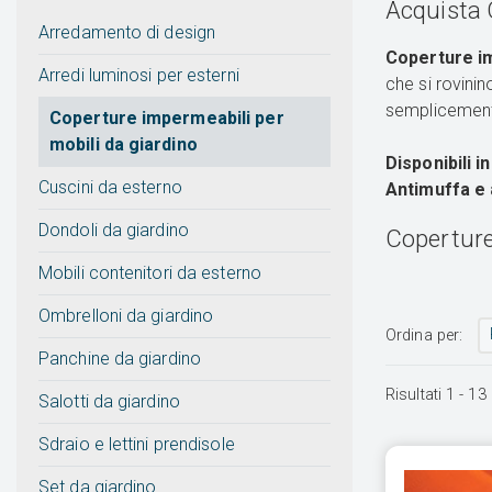
Acquista 
Arredamento di design
Coperture im
Arredi luminosi per esterni
che si rovini
semplicemente
Coperture impermeabili per
mobili da giardino
Disponibili i
Cuscini da esterno
Antimuffa e 
Dondoli da giardino
Coperture 
Mobili contenitori da esterno
Ombrelloni da giardino
Ordina per:
Panchine da giardino
Risultati
1
-
13
Salotti da giardino
Sdraio e lettini prendisole
Set da giardino