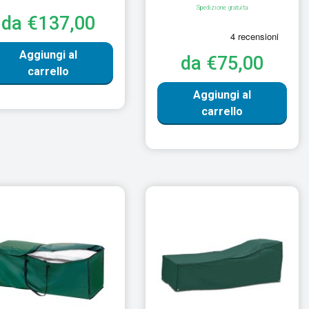
Spedizione gratuita
da €137,00
Aggiungi al
da €75,00
carrello
Aggiungi al
carrello