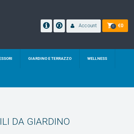
Account
€
0
0
ESSORI
GIARDINO E TERRAZZO
WELLNESS
LI DA GIARDINO