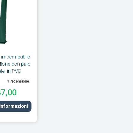
 impermeabile
llone con palo
le, in PVC
87,00
 informazioni