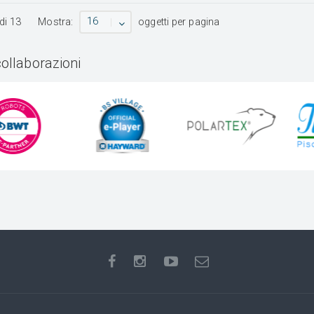
16
di
13
Mostra:
oggetti per pagina
collaborazioni