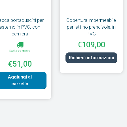
acca portacuscini per
Copertura impermeabile
esterno in PVC, con
per lettino prendisole, in
cerniera
PVC
€109,00
Spedizione gratuita
Richiedi informazioni
€51,00
Aggiungi al
carrello