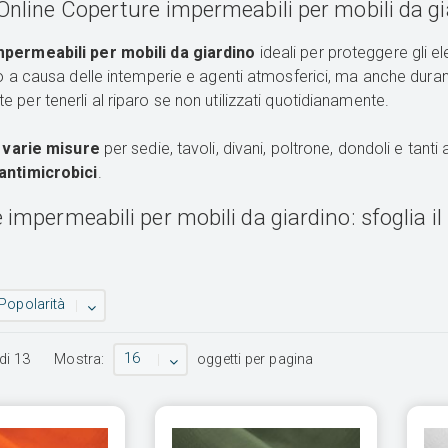
Online Coperture impermeabili per mobili da gi
permeabili per mobili da giardino
ideali per proteggere gli e
no a causa delle intemperie e agenti atmosferici, ma anche duran
 per tenerli al riparo se non utilizzati quotidianamente.
n varie misure
per sedie, tavoli, divani, poltrone, dondoli e tanti
antimicrobici
.
impermeabili per mobili da giardino: sfoglia i
Popolarità
16
di
13
Mostra:
oggetti per pagina