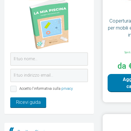
Copertura
per mobili 
i
Spedi
da 
Agg
ca
Accetto l'informativa sulla
privacy
Ricevi guida