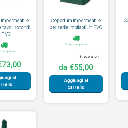
 impermeabile
Copertura impermeabile
S
e tavoli rotondi,
per sedie impilabili, in PVC
n PVC
Spedizione gratuita
zione gratuita
€73,00
da €55,00
iungi al
Aggiungi al
rrello
carrello