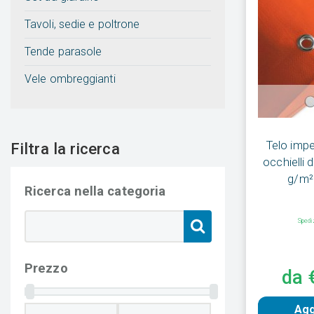
Tavoli, sedie e poltrone
Tende parasole
Vele ombreggianti
Telo imp
Filtra la ricerca
occhielli 
g/m²
Ricerca nella categoria
Spedi
Prezzo
da 
Agg