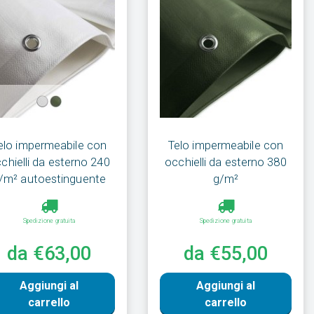
elo impermeabile con
Telo impermeabile con
chielli da esterno 240
occhielli da esterno 380
/m² autoestinguente
g/m²
Spedizione gratuita
Spedizione gratuita
da €63,00
da €55,00
Aggiungi al
Aggiungi al
carrello
carrello