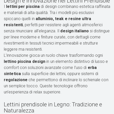
Design e Innovazione nei Lettini Prendisole
I
lettini per piscina
di design combinano estetica raffinata
e materiali di alta qualità. Tra i modelli più esclusivi
spiccano quelli in
alluminio, teak e resine ultra
resistenti
, perfetti per resistere agli agenti atmosferici
senza rinunciare all’eleganza. Il
design italiano
si distingue
per linee moderne e finiture curate, con dettagli come
rivestimenti in tessuti tecnici impermeabili e strutture
leggere ma resistenti.
L’innovazione gioca un ruolo chiave trasformando ogni
lettino piscina design
in un elemento distintivo di lusso e
comfort con soluzioni avanzate come l’uso di
erba
sintetica
sulla superficie dei lettini, oppure sistemi di
regolazione
che permettono di inclinare lo schienale con
un semplice tocco. Queste tecnologie offrono
un’esperienza di relax superiore.
Lettini prendisole in Legno: Tradizione e
Naturalezza