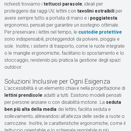
richiesti troviamo i
tettucci parasole
, ideali per
proteggersi dai raggi UV, lettini con
tavolini estraibili
per
avere sempre tutto a portata di mano e i
poggiatesta
ergonomici, pensati per garantire un sostegno ottimale.
Per preservare i lettini nel tempo, le
custodie protettive
sono indispensabili, proteggendoli da polvere, pioggia e
sole. Inoltre, i sistemi di trasporto, come le ruote integrate
o le maniglie ergonomiche, facilitano lo spostamento e lo
stoccaggio, rendendo più pratica la gestione degli spazi
outdoor.
Soluzioni Inclusive per Ogni Esigenza
L’accessibilità è un elemento chiave nella progettazione di
lettini prendisole
adatti a tutti. Esistono modelli pensati
per persone anziane o con disabilità motorie. La
seduta
ben più alta della media
dei lettini, facilita seduta e
sollevamento, allineandosi all’altezza delle sedie a ruote o
carrozzine. Inoltre, le caratteristiche ergonomiche, come il
tettuccio orientabile e lo schienale regolabile in più