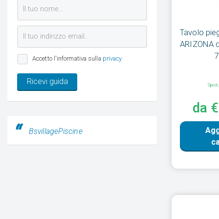
Tavolo pieg
ARIZONA da
Accetto l'informativa sulla
privacy
Ricevi guida
Spedi
da 
Agg
BsvillagePiscine
ca