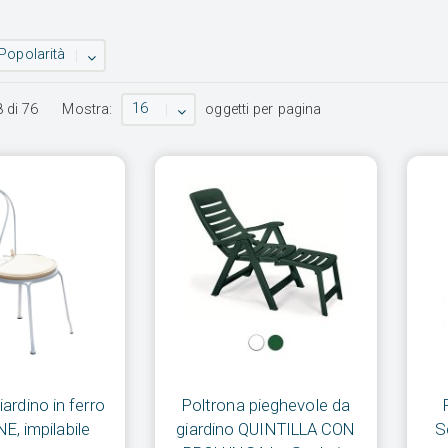
Popolarità
16
8
di
76
Mostra:
oggetti per pagina
iardino in ferro
Poltrona pieghevole da
, impilabile
giardino QUINTILLA CON
S