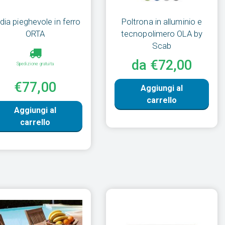
dia pieghevole in ferro
Poltrona in alluminio e
ORTA
tecnopolimero OLA by
Scab
da €72,00
Spedizione gratuita
€77,00
Aggiungi al
carrello
Aggiungi al
carrello