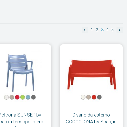
1
2
3
4
5
Poltrona SUNSET by
Divano da esterno
cab in tecnopolimero
COCCOLONA by Scab, in