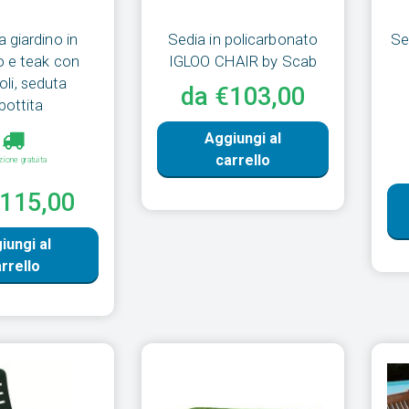
 giardino in
Sedia in policarbonato
Se
o e teak con
IGLOO CHAIR by Scab
oli, seduta
da €103,00
bottita
Aggiungi al
carrello
zione gratuita
€115,00
iungi al
rrello