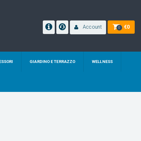
Account
€
0
0
ESSORI
GIARDINO E TERRAZZO
WELLNESS