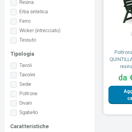
Resina
Erba sintetica
Ferro
Wicker (intrecciato)
Tessuto
Poltron
Tipologia
QUINTILLA 
Tavoli
resin
Tavolini
da 
Sedie
Agg
Poltrone
ca
Divani
Sgabello
Caratteristiche