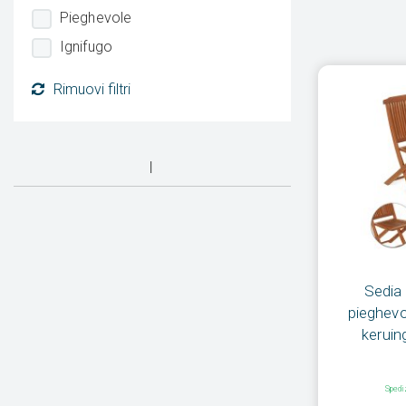
Pieghevole
Ignifugo
Rimuovi filtri
Sedia 
pieghevol
kerui
Spedi