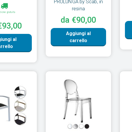
PROLUNGA by Scab, in
resina
zione gratuita
da €90,00
€93,00
Aggiungi al
iungi al
carrello
rrello