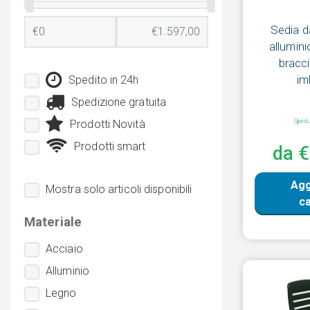
Sedia da
allumini
bracci
im
Spedito in 24h
Spedizione gratuita
Prodotti Novità
Spedi
Prodotti smart
da 
Agg
Mostra solo articoli disponibili
ca
Materiale
Acciaio
Alluminio
Legno