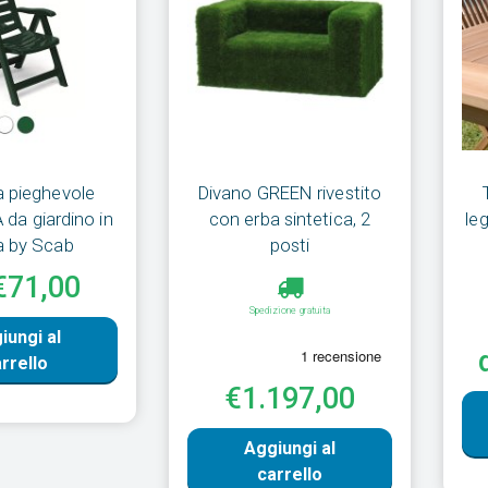
a pieghevole
Divano GREEN rivestito
da giardino in
con erba sintetica, 2
le
a by Scab
posti
€71,00
Spedizione gratuita
iungi al
rrello
€1.197,00
Aggiungi al
carrello