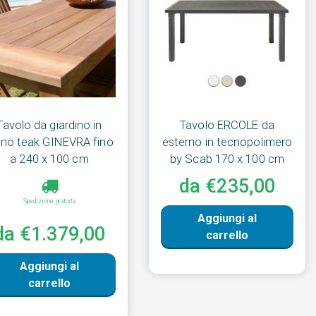
Tavolo da giardino in
Tavolo ERCOLE da
gno teak GINEVRA fino
esterno in tecnopolimero
a 240 x 100 cm
by Scab 170 x 100 cm
da €235,00
Spedizione gratuita
Aggiungi al
da €1.379,00
carrello
Aggiungi al
carrello