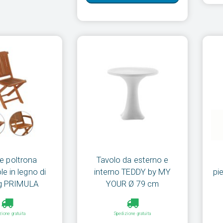
e poltrona
Tavolo da esterno e
e in legno di
interno TEDDY by MY
pi
ng PRIMULA
YOUR Ø 79 cm
zione gratuita
Spedizione gratuita