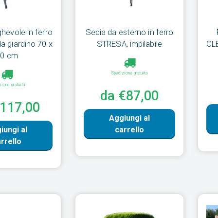
hevole in ferro
Sedia da esterno in ferro
 giardino 70 x
STRESA, impilabile
CLE
70 cm
Spedizione gratuita
zione gratuita
da €87,00
€117,00
Aggiungi al
iungi al
carrello
rrello