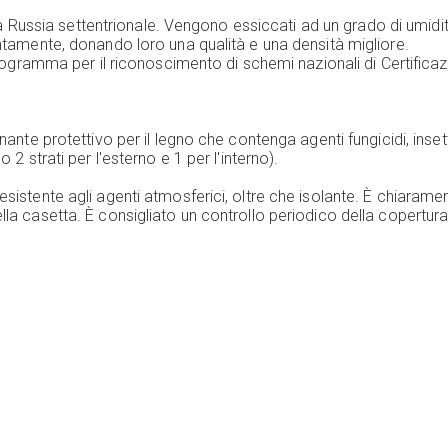
ella Russia settentrionale. Vengono essiccati ad un grado di umidit
entamente, donando loro una qualità e una densità migliore.
(Programma per il riconoscimento di schemi nazionali di Certifica
ante protettivo per il legno che contenga agenti fungicidi, insetti
 2 strati per l'esterno e 1 per l'interno).
resistente agli agenti atmosferici, oltre che isolante. È chiara
la casetta. È consigliato un controllo periodico della copertura e 