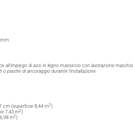
,5 mm
risce all'impiego di assi in legno massiccio con lavorazione masch
i o piastre di ancoraggio durante l'installazione.
2
7 cm (superficie 8,44 m
)
2
cie 7,43 m
)
2
 6,98 m
)