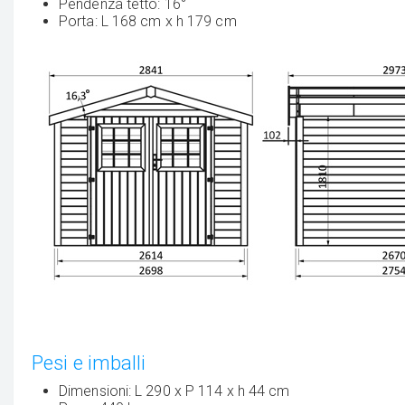
Pendenza tetto: 16°
Porta: L 168 cm x h 179 cm
Pesi e imballi
Dimensioni: L 290 x P 114 x h 44 cm