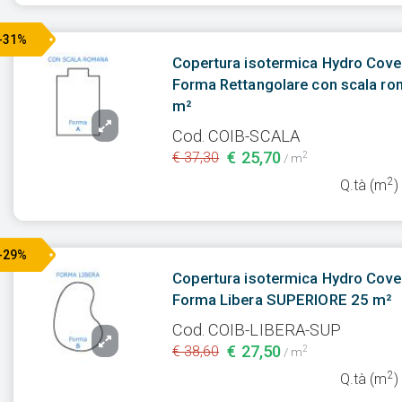
-31%
Copertura isotermica Hydro Cove
Forma Rettangolare con scala r
m²
Cod. COIB-SCALA
€ 25,70
€ 37,30
2
/ m
2
Q.tà (m
)
-29%
Copertura isotermica Hydro Cove
Forma Libera SUPERIORE 25 m²
Cod. COIB-LIBERA-SUP
€ 27,50
€ 38,60
2
/ m
2
Q.tà (m
)