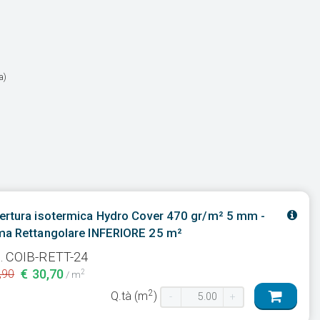
a)
ertura isotermica Hydro Cover 470 gr/m² 5 mm -
ma Rettangolare INFERIORE 25 m²
. COIB-RETT-24
€ 30,70
,90
2
/ m
2
Q.tà (m
)
-
+