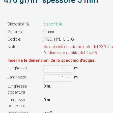
470 gr/m² spessore 5 mm
Disponibilità:
disponibile
Garanzia:
2 anni
Codice:
FISO_HYD_LIG_G
Note:
Se acquisti questo articolo dal 28/07 
l'ordine sarà gestito dal 24/08
Inserire le dimensioni dello specchio d'acqua:
Lunghezza:
m.
-
+
Larghezza:
m.
-
+
Lunghezza
0
m.
copertura
Larghezza
0
m.
copertura
2