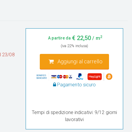
2
€
22,50
/ m
A partire da
(iva 22% inclusa)
al 23/08
Aggiungi al carrello
Pagamento sicuro
Tempi di spedizione indicativi: 9/12 giorni
lavorativi