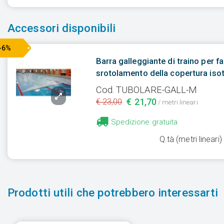
Accessori disponibili
-6%
Barra galleggiante di traino per fac
srotolamento della copertura iso
Cod. TUBOLARE-GALL-M
€ 21,70
€ 23,00
/ metri lineari
Spedizione gratuita
Q.tà (metri lineari)
Prodotti utili che potrebbero interessarti