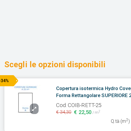
Scegli le opzioni disponibili
-34%
Copertura isotermica Hydro Cove
Forma Rettangolare SUPERIORE 
Cod. COIB-RETT-25
€ 22,50
€ 34,30
2
/ m
2
Q.tà (m
)