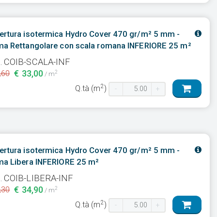
ertura isotermica Hydro Cover 470 gr/m² 5 mm -
ma Rettangolare con scala romana INFERIORE 25 m²
. COIB-SCALA-INF
€ 33,00
,60
2
/ m
2
Q.tà (m
)
-
+
ertura isotermica Hydro Cover 470 gr/m² 5 mm -
ma Libera INFERIORE 25 m²
. COIB-LIBERA-INF
€ 34,90
,30
2
/ m
2
Q.tà (m
)
-
+