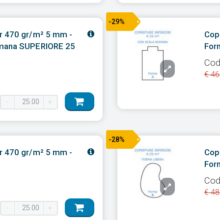
-29%
r 470 gr/m² 5 mm -
Cop
omana SUPERIORE 25
For
Cod
€ 46
-
+
-28%
r 470 gr/m² 5 mm -
Cop
For
Cod
€ 48
-
+