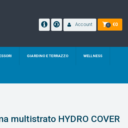
Account
€
0
0
ESSORI
GIARDINO E TERRAZZO
WELLNESS
uma multistrato HYDRO COVER