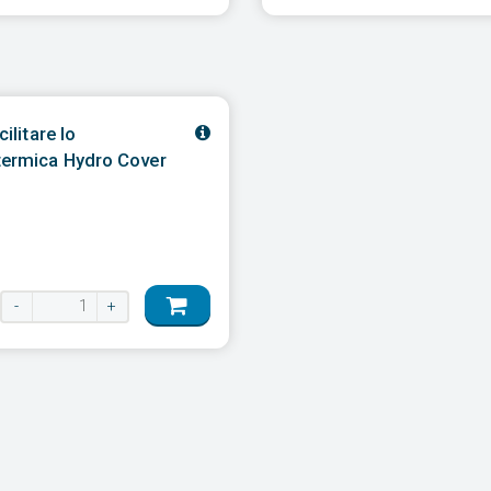
ilitare lo
termica Hydro Cover
-
+