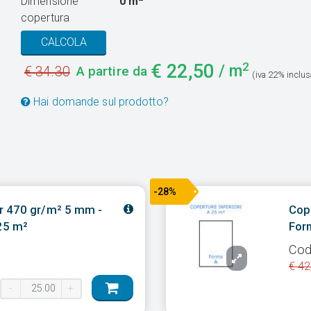
Dimensione
0
m
copertura
CALCOLA
2
€
22,50
/ m
€
34.30
A partire da
(iva 22% inclus
Hai domande sul prodotto?
-28%
r 470 gr/m² 5 mm -
Cop
25 m²
For
Cod
€ 42
-
+