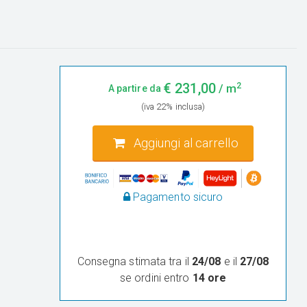
2
€
231,00
/ m
A partire da
(iva 22% inclusa)
Aggiungi al carrello
Pagamento sicuro
Consegna stimata tra il
24/08
e il
27/08
se ordini entro
14 ore