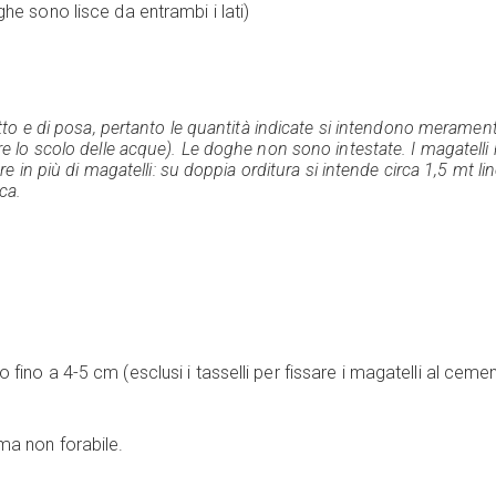
he sono lisce da entrambi i lati)
etto e di posa, pertanto le quantità indicate si intendono merament
ere lo scolo delle acque). Le doghe non sono intestate. I magate
re in più di magatelli: su doppia orditura si intende circa 1,5 mt lin
ca.
fino a 4-5 cm (esclusi i tasselli per fissare i magatelli al cemen
ma non forabile.