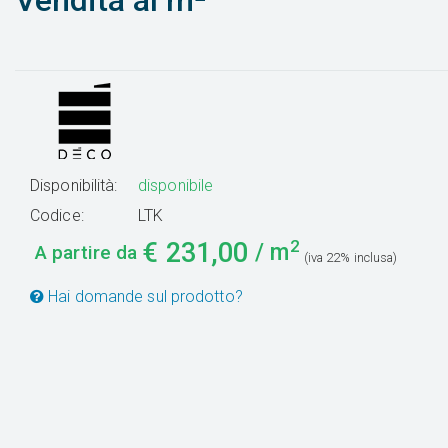
Vendita al m²
Disponibilità:
disponibile
Codice:
LTK
2
€
231,00
/ m
A partire da
(iva 22% inclusa)
Hai domande sul prodotto?