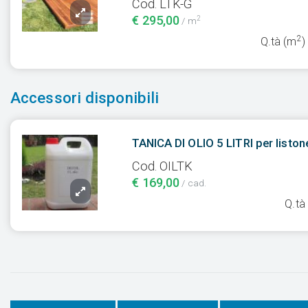
Cod. LTK-G
€ 295,00
2
/ m
2
Q.tà (m
)
Accessori disponibili
TANICA DI OLIO 5 LITRI per liston
Cod. OILTK
€ 169,00
/ cad.
Q.tà