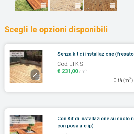
Scegli le opzioni disponibili
Senza kit di installazione (fresato
Cod. LTK-S
€ 231,00
2
/ m
2
Q.tà (m
)
Con Kit di installazione su suolo
con posa a clip)