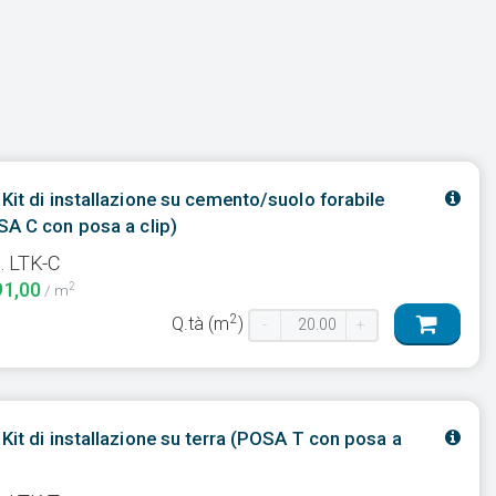
Kit di installazione su cemento/suolo forabile
A C con posa a clip)
. LTK-C
91,00
2
/ m
2
Q.tà (m
)
-
+
Kit di installazione su terra (POSA T con posa a
)