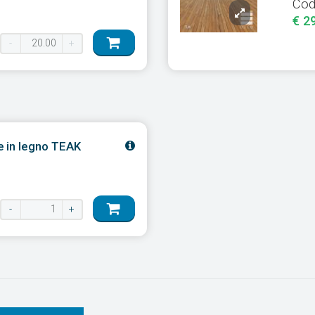
Cod
€ 2
-
+
e in legno TEAK
-
+