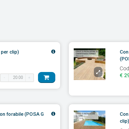
 per clip)
Con 
(POS
Cod
€ 2
-
+
 non forabile (POSA G
Con 
clip