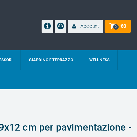
Account
€
0
0
ESSORI
GIARDINO E TERRAZZO
WELLNESS
,9x12 cm per pavimentazione -