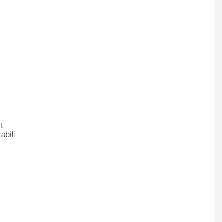
i.
abili.