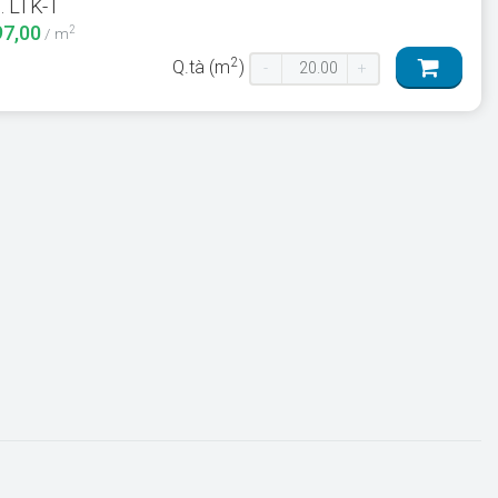
. LTK-T
97,00
2
/ m
2
Q.tà (m
)
-
+