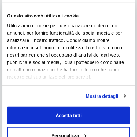
Questo sito web utilizza i cookie
Utilizziamo i cookie per personalizzare contenuti ed
annunci, per fornire funzionalità dei social media e per
analizzare il nostro traffico. Condividiamo inoltre
informazioni sul modo in cui utilizza il nostro sito con i
nostri partner che si occupano di analisi dei dati web,
pubblicità e social media, i quali potrebbero combinarle
con altre informazioni che ha fornito loro o che hanno
raccolto dal suo utilizzo dei loro servizi.
Richiedi informazioni sul prodotto
Grazie a questo modulo potrete contattarci per
Mostra dettagli
informazioni tecniche o commerciali. Faremo il
possibile per dare una risposta ai Vostri dubbi. Il
Accetta tutti
Nome e l'Email sono obbligatorie. Consigliamo di
inserire un recapito telefonico.
Nome *:
Personalizza