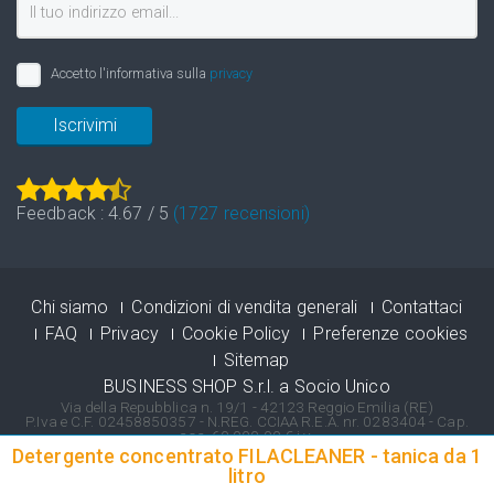
Accetto l'informativa sulla
privacy
Iscrivimi
Feedback :
4.67
/
5
(
1727
recensioni)
Chi siamo
Condizioni di vendita generali
Contattaci
FAQ
Privacy
Cookie Policy
Preferenze cookies
Sitemap
BUSINESS SHOP S.r.l. a Socio Unico
Via della Repubblica n. 19/1 - 42123 Reggio Emilia (RE)
P.Iva e C.F. 02458850357 - N.REG. CCIAA R.E.A. nr. 0283404 - Cap.
soc. 60.000,00 € i.v.
Registro delle Imprese di Reggio Emilia - Iscrizione al registro delle
Detergente concentrato FILACLEANER - tanica da 1
Imprese n° 02458850357
litro