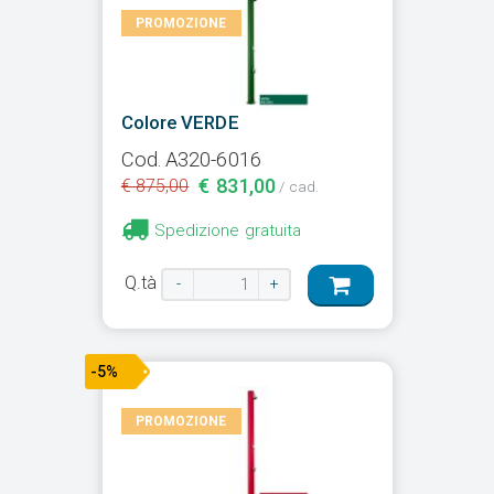
PROMOZIONE
Colore VERDE
Cod. A320-6016
€ 831,00
€ 875,00
/ cad.
Spedizione gratuita
Q.tà
-
+
-5%
PROMOZIONE