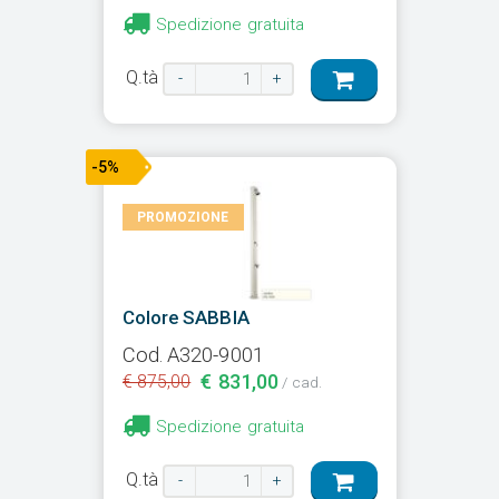
Spedizione gratuita
Q.tà
-
+
-5%
PROMOZIONE
Colore SABBIA
Cod. A320-9001
€ 831,00
€ 875,00
/ cad.
Spedizione gratuita
Q.tà
-
+