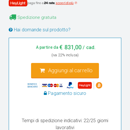
paga fino a
24 rate
,
scopri di più
Spedizione gratuita
Hai domande sul prodotto?
€
831,00
/ cad.
A partire da
(iva 22% inclusa)
Aggiungi al carrello
Pagamento sicuro
Tempi di spedizione indicativi: 22/25 giorni
lavorativi