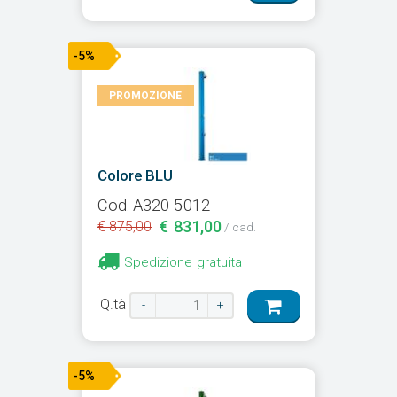
-5%
PROMOZIONE
Colore BLU
Cod. A320-5012
€ 831,00
€ 875,00
/ cad.
Spedizione gratuita
Q.tà
-
+
-5%