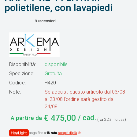
polietilene, con lavapiedi
Disponibilità:
disponibile
Spedizione:
Gratuita
Codice:
H420
Note:
Se acquisti questo articolo dal 03/08
al 23/08 l'ordine sarà gestito dal
24/08
€
475,00
/ cad.
A partire da
(iva 22% inclusa)
paga fino a
18 rate
,
scopri di più