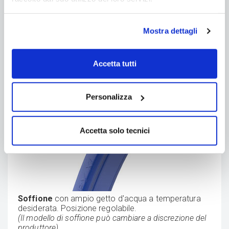
Mostra dettagli
Accetta tutti
La doccia solare HAPPY XL con
miscelatore e lavapiedi
Personalizza
Accetta solo tecnici
Soffione
con ampio getto d'acqua a temperatura
desiderata. Posizione regolabile.
(Il modello di soffione può cambiare a discrezione del
produttore)