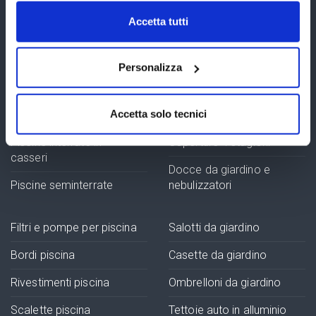
Piscine fuori terra
Vasche SPA
Idromassaggio,
Accetta tutti
Piscine in legno
MiniPiscine
Piscine interrate in
Robot piscina
Personalizza
pannelli
Prodotti chimici piscina
Piscine interrate in
Accetta solo tecnici
lamiera d'acciaio
Coperture isotermiche
Piscine interrate in
Coperture 4 stagioni
casseri
Docce da giardino e
Piscine seminterrate
nebulizzatori
Filtri e pompe per piscina
Salotti da giardino
Bordi piscina
Casette da giardino
Rivestimenti piscina
Ombrelloni da giardino
Scalette piscina
Tettoie auto in alluminio