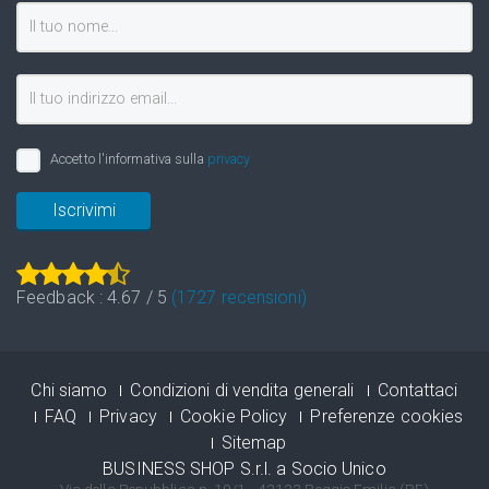
Accetto l'informativa sulla
privacy
Iscrivimi
Feedback :
4.67
/
5
(
1727
recensioni)
Chi siamo
Condizioni di vendita generali
Contattaci
FAQ
Privacy
Cookie Policy
Preferenze cookies
Sitemap
BUSINESS SHOP S.r.l. a Socio Unico
Via della Repubblica n. 19/1 - 42123 Reggio Emilia (RE)