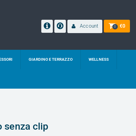
Account
€
0
0
ESSORI
GIARDINO E TERRAZZO
WELLNESS
o senza clip