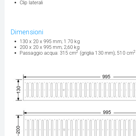
Clip laterali
Dimensioni
130 x 20 x 995 mm; 1.70 kg
200 x 20 x 995 mm; 2,60 kg
2
2
Passaggio acqua: 315 cm
(griglia 130 mm); 510 cm