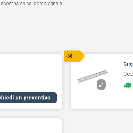
 a scomparsa nel bordo canale.
-6€
Grig
Cod
chiedi un preventivo