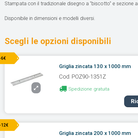
Stampata con il tradizionale disegno a "biscotto" e sezione
Disponibile in dimensioni e modelli diversi.
Scegli le opzioni disponibili
-6€
Griglia zincata 130 x 1000 mm
Cod. POZ90-1351Z
Spedizione gratuita
Ri
-12€
Griglia zincata 200 x 1000 mm