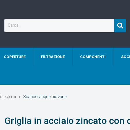
COPERTURE
FILTRAZIONE
COMPONENTI
ACC
d esterni
Scarico acque piovane
Griglia in acciaio zincato con 