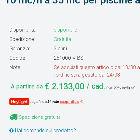
10 mc/h a 35 mc per piscine a
Disponibilità:
disponibile
Spedizione:
Gratuita
Garanzia:
2 anni
Codice:
251000-V-BSF
Note:
Se acquisti questo articolo dal 10/08 
l'ordine sarà gestito dal 24/08
€
2.133,00
/ cad.
A partire da
(iva 22% inclusa)
paga fino a
24 rate
,
scopri di più
Spedizione gratuita
Hai domande sul prodotto?