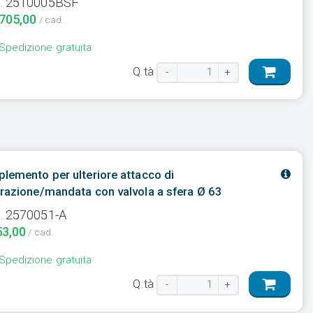
. 2510005BSF
.705,00
/ cad.
Spedizione gratuita
Q.tà
-
+
lemento per ulteriore attacco di
razione/mandata con valvola a sfera Ø 63
. 2570051-A
53,00
/ cad.
Spedizione gratuita
Q.tà
-
+