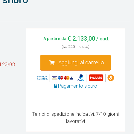
 sfioro
€
2.133,00
/ cad.
A partire da
(iva 22% inclusa)
Aggiungi al carrello
al 23/08
Pagamento sicuro
Tempi di spedizione indicativi: 7/10 giorni
lavorativi