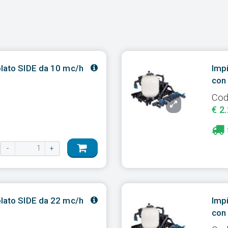
blato SIDE da 10 mc/h
Impi
con 
Cod
€ 2
-
+
blato SIDE da 22 mc/h
Impi
con 