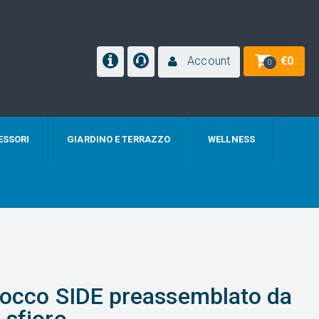
Account
€
0
0
ESSORI
GIARDINO E TERRAZZO
WELLNESS
blocco SIDE preassemblato da