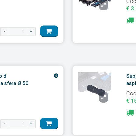
Cod
€ 3
-
+
o di
Supp
a sfera Ø 50
aspi
Cod
€ 1
-
+