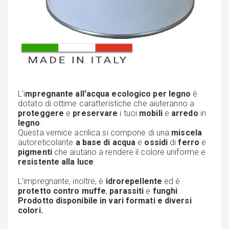
L'i
mpregnante all'acqua ecologico per legno
è
dotato di ottime caratteristiche che aiuteranno a
proteggere
e
preservare
i tuoi
mobili
e
arredo
in
legno
.
Questa vernice acrilica si compone di una
miscela
autoreticolante
a base di acqua
e
ossidi
di
ferro
e
pigmenti
che aiutano a rendere il colore uniforme e
resistente alla luce
.
L'impregnante, inoltre, è
idrorepellente
ed è
protetto contro muffe
,
parassiti
e
funghi
.
Prodotto disponibile in vari formati e diversi
colori.