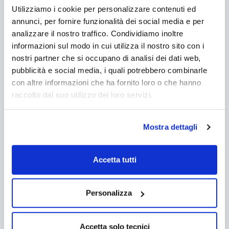
Utilizziamo i cookie per personalizzare contenuti ed
Richiedi informazioni sul prodotto
annunci, per fornire funzionalità dei social media e per
analizzare il nostro traffico. Condividiamo inoltre
Grazie a questo modulo potrete contattarci per
informazioni sul modo in cui utilizza il nostro sito con i
informazioni tecniche o commerciali. Faremo il
nostri partner che si occupano di analisi dei dati web,
possibile per dare una risposta ai Vostri dubbi. Il
pubblicità e social media, i quali potrebbero combinarle
Nome e l'Email sono obbligatorie. Consigliamo di
con altre informazioni che ha fornito loro o che hanno
inserire un recapito telefonico.
raccolto dal suo utilizzo dei loro servizi.
Nome *:
Mostra dettagli
Email *:
Accetta tutti
Personalizza
Telefono *:
Accetta solo tecnici