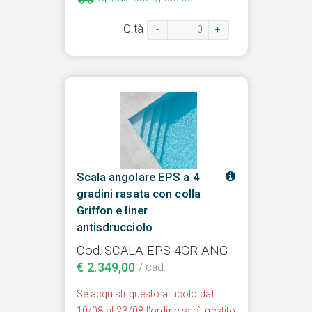
Q.tà
-
+
Scala angolare EPS a 4
gradini rasata con colla
Griffon e liner
antisdrucciolo
Cod. SCALA-EPS-4GR-ANG
€ 2.349,00
/ cad.
Se acquisti questo articolo dal
10/08 al 23/08 l'ordine sarà gestito