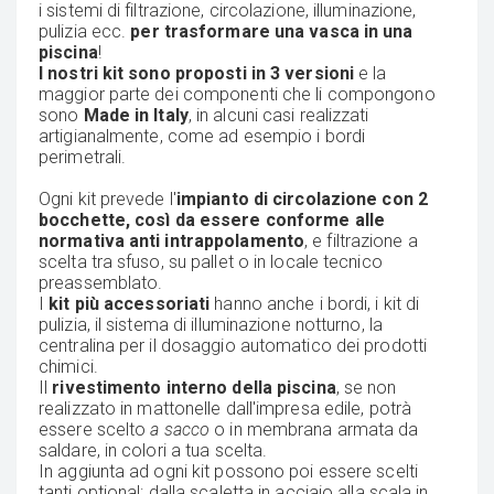
i sistemi di filtrazione, circolazione, illuminazione,
pulizia ecc.
per trasformare una vasca in una
piscina
!
I nostri kit sono proposti in 3 versioni
e la
maggior parte dei componenti che li compongono
sono
Made in Italy
, in alcuni casi realizzati
artigianalmente, come ad esempio i bordi
perimetrali.
Ogni kit prevede l'
impianto di circolazione con 2
bocchette, così da essere conforme alle
normativa anti intrappolamento
, e filtrazione a
scelta tra sfuso, su pallet o in locale tecnico
preassemblato.
I
kit più accessoriati
hanno anche i bordi, i kit di
pulizia, il sistema di illuminazione notturno, la
centralina per il dosaggio automatico dei prodotti
chimici.
Il
rivestimento interno della piscina
, se non
realizzato in mattonelle dall'impresa edile, potrà
essere scelto
a sacco
o in membrana armata da
saldare, in colori a tua scelta.
In aggiunta ad ogni kit possono poi essere scelti
tanti optional: dalla scaletta in acciaio alla scala in