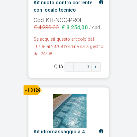
Kit nuoto contro corrente
con locale tecnico
Cod. KIT-NCC-PROL
€ 4.230,00
€ 3.254,00
/ cad.
Se acquisti questo articolo dal
10/08 al 23/08 l'ordine sarà gestito
dal 24/08
Q.tà
-
+
-1.312€
Kit idromassaggio a 4