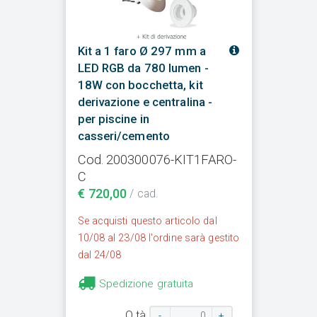
Kit a 1 faro Ø 297 mm a
LED RGB da 780 lumen -
18W con bocchetta, kit
derivazione e centralina -
per piscine in
casseri/cemento
Cod. 200300076-KIT1FARO-
C
€ 720,00
/ cad.
Se acquisti questo articolo dal
10/08 al 23/08 l'ordine sarà gestito
dal 24/08
Spedizione gratuita
Q.tà
-
+