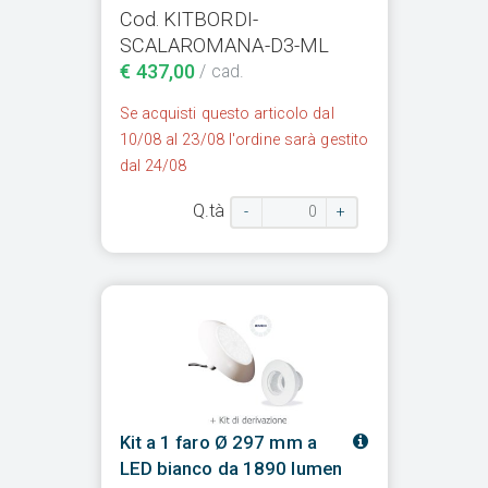
Cod. KITBORDI-
SCALAROMANA-D3-ML
€ 437,00
/ cad.
Se acquisti questo articolo dal
10/08 al 23/08 l'ordine sarà gestito
dal 24/08
Q.tà
-
+
Kit a 1 faro Ø 297 mm a
LED bianco da 1890 lumen