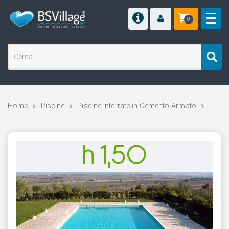
0
Home
Piscine
Piscine interrate in Cemento Armato