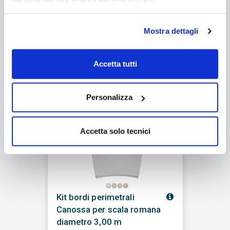
SCALARECESSA-15x20
€ 199,00
/ cad.
Mostra dettagli
Se acquisti questo articolo dal
10/08 al 23/08 l'ordine sarà gestito
Accetta tutti
dal 24/08
Q.tà
-
+
Personalizza
Accetta solo tecnici
Kit bordi perimetrali
Canossa per scala romana
diametro 3,00 m