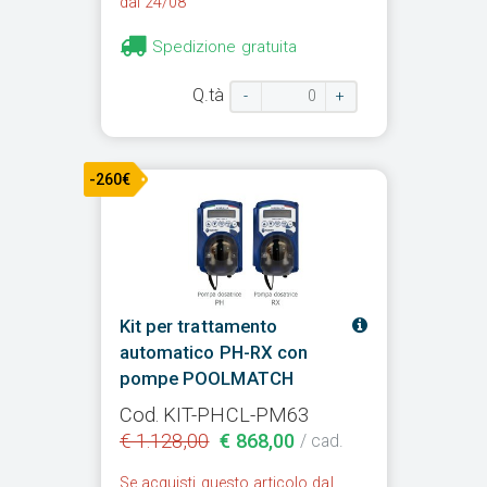
dal 24/08
Spedizione gratuita
Q.tà
-
+
-260€
Kit per trattamento
automatico PH-RX con
pompe POOLMATCH
Cod. KIT-PHCL-PM63
€ 1.128,00
€ 868,00
/ cad.
Se acquisti questo articolo dal