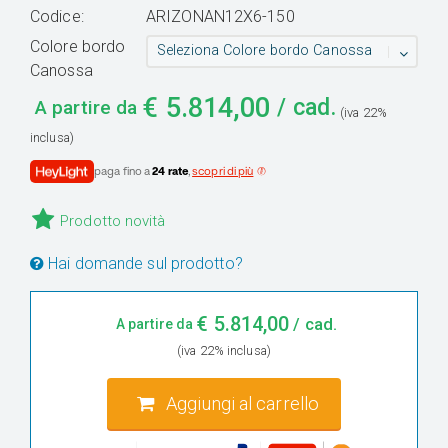
Codice:
ARIZONAN12X6-150
Colore bordo
Seleziona Colore bordo Canossa
Canossa
€
5.814,00
/ cad.
A partire da
(iva 22%
inclusa)
paga fino a
24 rate
,
scopri di più
Prodotto novità
Hai domande sul prodotto?
€
5.814,00
/ cad.
A partire da
(iva 22% inclusa)
Aggiungi al carrello