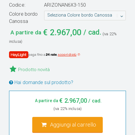
Codice:
ARIZONAN6X3-150
Colore bordo
Seleziona Colore bordo Canossa
Canossa
€
2.967,00
/ cad.
A partire da
(iva 22%
inclusa)
paga fino a
24 rate
,
scopri di più
Prodotto novità
Hai domande sul prodotto?
€
2.967,00
/ cad.
A partire da
(iva 22% inclusa)
Aggiungi al carrello