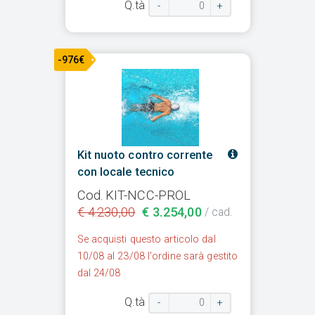
Q.tà
-
+
-976€
Kit nuoto contro corrente
con locale tecnico
Cod. KIT-NCC-PROL
€ 4.230,00
€ 3.254,00
/ cad.
Se acquisti questo articolo dal
10/08 al 23/08 l'ordine sarà gestito
dal 24/08
Q.tà
-
+