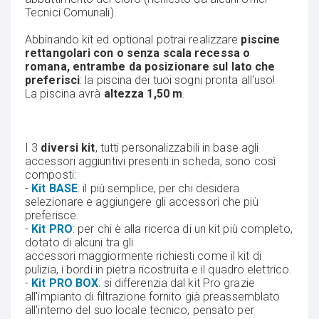
Tecnici Comunali).
Abbinando kit ed optional potrai realizzare
piscine
rettangolari con o senza scala recessa o
romana, entrambe da posizionare sul lato che
preferisci
: la piscina dei tuoi sogni pronta all'uso!
La piscina avrà
altezza 1,50 m
.
I 3
diversi kit
, tutti personalizzabili in base agli
accessori aggiuntivi presenti in scheda, sono così
composti:
-
Kit BASE
: il più semplice, per chi desidera
selezionare e aggiungere gli accessori che più
preferisce.
-
Kit PRO
: per chi è alla ricerca di un kit più completo,
dotato di alcuni tra gli
accessori maggiormente richiesti come il kit di
pulizia, i bordi in pietra ricostruita e il quadro elettrico.
-
Kit PRO BOX
: si differenzia dal kit Pro grazie
all'impianto di filtrazione fornito già preassemblato
all'interno del suo locale tecnico, pensato per