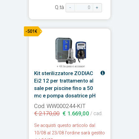
Q.tà
-
+
-501€
Kit sterilizzatore ZODIAC
Ei2 12 per trattamento al
sale per piscine fino a 50
mc e pompa dosatrice pH
Cod. WW000244-KIT
€ 2.170,00
€ 1.669,00
/ cad.
Se acquisti questo articolo dal
10/08 al 23/08 l'ordine sarà gestito