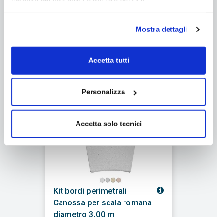
Cod. KITBORDI-
SCALARECESSA-15x20
€ 199,00
/ cad.
Mostra dettagli
Se acquisti questo articolo dal
10/08 al 23/08 l'ordine sarà gestito
Accetta tutti
dal 24/08
Q.tà
-
+
Personalizza
Accetta solo tecnici
Kit bordi perimetrali
Canossa per scala romana
diametro 3,00 m