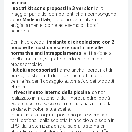
piscina
!
I nostri kit sono proposti in 3 versioni
e la
maggior parte dei componenti che li compongono
sono
Made in Italy
, in alcuni casi realizzati
artigianalmente, come ad esempio i bordi
perimetrali.
Ogni kit prevede l'
impianto di circolazione con 2
bocchette, così da essere conforme alle
normativa anti intrappolamento
, e filtrazione a
scelta tra sfuso, su pallet o in locale tecnico
preassemblato.
I
kit più accessoriati
hanno anche i bordi, i kit di
pulizia, il sistema di illuminazione notturno, la
centralina per il dosaggio automatico dei prodotti
chimici.
Il
rivestimento interno della piscina
, se non
realizzato in mattonelle dall'impresa edile, potrà
essere scelto
a sacco
o in membrana armata da
saldare, in colori a tua scelta.
In aggiunta ad ogni kit possono poi essere scelti
tanti optional: dalla scaletta in acciaio alla scala in
EPS, dalla sterilizzazione al sale al sistema di
abbattimento del cloro (richiesto da alcuni Uffici