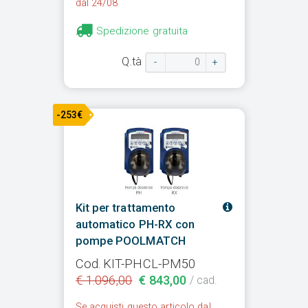
dal 24/08
Spedizione gratuita
Q.tà
-
+
-253€
Kit per trattamento
automatico PH-RX con
pompe POOLMATCH
Cod. KIT-PHCL-PM50
€ 1.096,00
€ 843,00
/ cad.
Se acquisti questo articolo dal