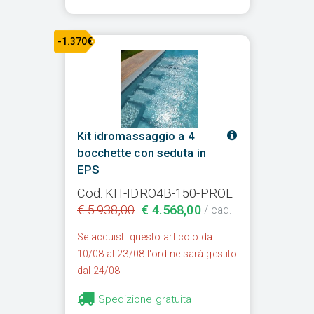
-1.370€
Kit idromassaggio a 4
bocchette con seduta in
EPS
Cod. KIT-IDRO4B-150-PROL
€ 5.938,00
€ 4.568,00
/ cad.
Se acquisti questo articolo dal
10/08 al 23/08 l'ordine sarà gestito
dal 24/08
Spedizione gratuita