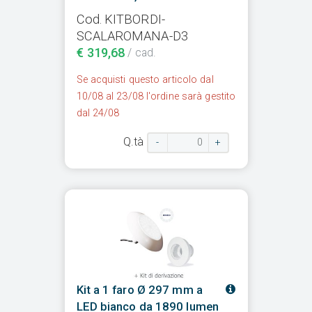
Cod. KITBORDI-
SCALAROMANA-D3
€ 319,68
/ cad.
Se acquisti questo articolo dal
10/08 al 23/08 l'ordine sarà gestito
dal 24/08
Q.tà
-
+
Kit a 1 faro Ø 297 mm a
LED bianco da 1890 lumen