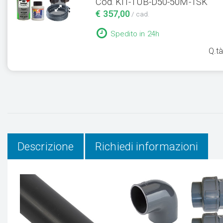
Cod. KIT-TUB-D50-50M-1SK
€ 357,00
/ cad.
Spedito in 24h
Q.t
Descrizione
Richiedi informazioni