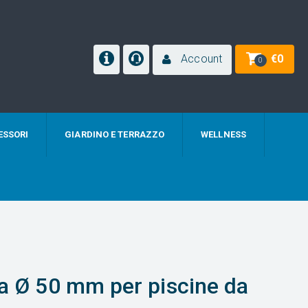
Account
€
0
0
ESSORI
GIARDINO E TERRAZZO
WELLNESS
da Ø 50 mm per piscine da