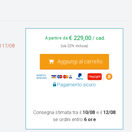
€
229,00
/ cad.
A partire da
al 17/08
(iva 22% inclusa)
Aggiungi al carrello
Pagamento sicuro
Consegna stimata tra il
10/08
e il
12/08
se ordini entro
6 ore