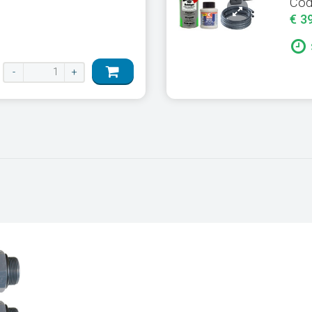
Cod
€ 3
à
-
+