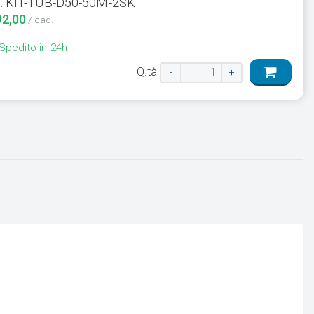
. KIT-TUB-D50-50M-2SK
92,00
/ cad.
Spedito in 24h
Q.tà
-
+