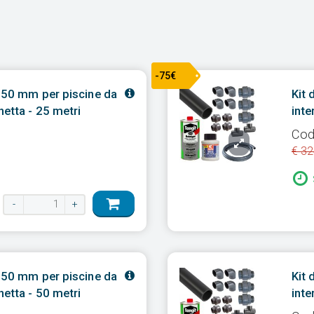
-75€
Ø 50 mm per piscine da
Kit 
etta - 25 metri
inte
Cod
€ 32
à
-
+
Ø 50 mm per piscine da
Kit 
etta - 50 metri
inte