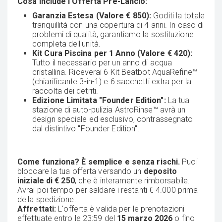
Cosa include l'Offerta Pre-Lancio:
Garanzia Estesa (Valore € 850):
Goditi la totale
tranquillità con una copertura di 4 anni. In caso di
problemi di qualità, garantiamo la sostituzione
completa dell'unità.
Kit Cura Piscina per 1 Anno (Valore € 420):
Tutto il necessario per un anno di acqua
cristallina. Riceverai 6 Kit Beatbot AquaRefine™
(chiarificante 3-in-1) e 6 sacchetti extra per la
raccolta dei detriti.
Edizione Limitata "Founder Edition":
La tua
stazione di auto-pulizia AstroRinse™ avrà un
design speciale ed esclusivo, contrassegnato
dal distintivo "Founder Edition".
Come funziona? È semplice e senza rischi.
Puoi
bloccare la tua offerta versando un
deposito
iniziale di € 250
, che è interamente rimborsabile.
Avrai poi tempo per saldare i restanti € 4.000 prima
della spedizione.
Affrettati:
L'offerta è valida per le prenotazioni
effettuate entro le 23:59 del
15 marzo 2026
o fino