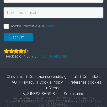
Accetto l'informativa sulla
privacy
Iscrivimi
Feedback :
4.67
/
5
(
1727
recensioni)
Chi siamo
Condizioni di vendita generali
Contattaci
FAQ
Privacy
Cookie Policy
Preferenze cookies
Sitemap
BUSINESS SHOP S.r.l. a Socio Unico
Via della Repubblica n. 19/1 - 42123 Reggio Emilia (RE)
P.Iva e C.F. 02458850357 - N.REG. CCIAA R.E.A. nr. 0283404 - Cap.
soc. 60.000,00 € i.v.