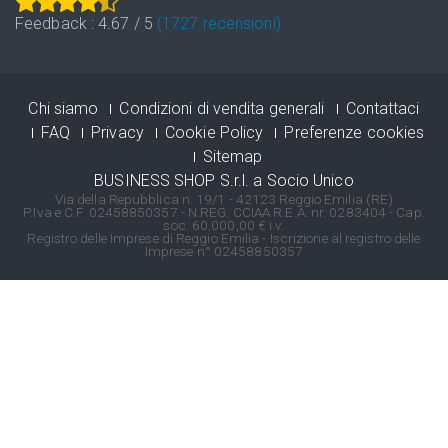
Feedback :
4.67
/
5
(
1727
recensioni)
Chi siamo
Condizioni di vendita generali
Contattaci
FAQ
Privacy
Cookie Policy
Preferenze cookies
Sitemap
BUSINESS SHOP S.r.l. a Socio Unico
Via della Repubblica n. 19/1 - 42123 Reggio Emilia (RE)
P.Iva e C.F. 02458850357 - N.REG. CCIAA R.E.A. nr. 0283404 - Cap.
soc. 60.000,00 € i.v.
Registro delle Imprese di Reggio Emilia - Iscrizione al registro delle
Imprese n° 02458850357