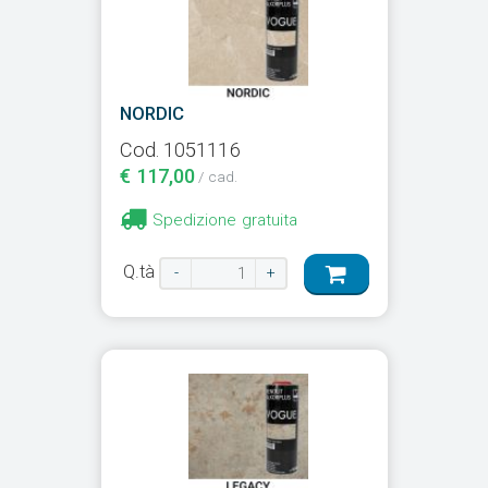
NORDIC
Cod. 1051116
€ 117,00
/ cad.
Spedizione gratuita
Q.tà
-
+