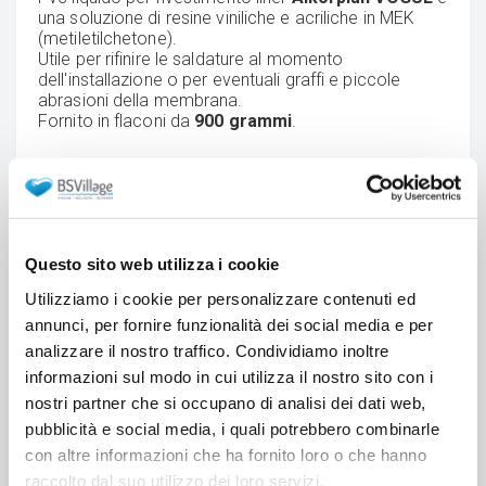
una soluzione di resine viniliche e acriliche in MEK
(metiletilchetone).
Utile per rifinire le saldature al momento
dell'installazione o per eventuali graffi e piccole
abrasioni della membrana.
Fornito in flaconi da
900 grammi
.
Colori disponibili
Questo sito web utilizza i cookie
(Immagini a solo scopo illustrativo. I colori a video
potrebbero leggermente variare rispetto agli originali.)
Utilizziamo i cookie per personalizzare contenuti ed
annunci, per fornire funzionalità dei social media e per
analizzare il nostro traffico. Condividiamo inoltre
informazioni sul modo in cui utilizza il nostro sito con i
nostri partner che si occupano di analisi dei dati web,
pubblicità e social media, i quali potrebbero combinarle
con altre informazioni che ha fornito loro o che hanno
raccolto dal suo utilizzo dei loro servizi.