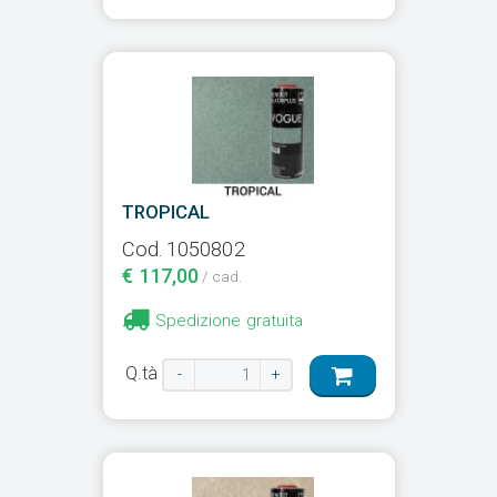
TROPICAL
Cod. 1050802
€ 117,00
/ cad.
Spedizione gratuita
Q.tà
-
+