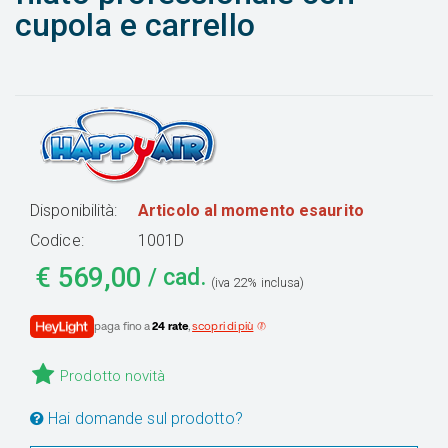
cupola e carrello
Disponibilità:
Articolo al momento esaurito
Codice:
1001D
€
569,00
/ cad.
(iva 22% inclusa)
paga fino a
24 rate
,
scopri di più
Prodotto novità
Hai domande sul prodotto?