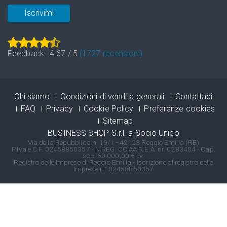
Iscrivimi
Feedback :
4.67
/
5
(
1727
recensioni)
Chi siamo
Condizioni di vendita generali
Contattaci
FAQ
Privacy
Cookie Policy
Preferenze cookies
Sitemap
BUSINESS SHOP S.r.l. a Socio Unico
Via della Repubblica n. 19/1 - 42123 Reggio Emilia (RE)
P.Iva e C.F. 02458850357 - N.REG. CCIAA R.E.A. nr. 0283404 - Cap.
soc. 60.000,00 € i.v.
Registro delle Imprese di Reggio Emilia - Iscrizione al registro delle
Imprese n° 02458850357