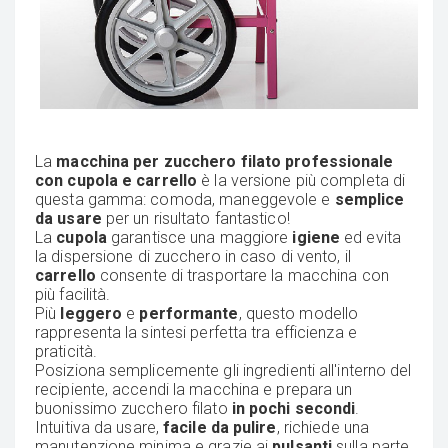
La
macchina per zucchero filato professionale
con cupola e carrello
è la versione più completa di
questa gamma: comoda, maneggevole e
semplice
da usare
per un risultato fantastico!
La
cupola
garantisce una maggiore
igiene
ed evita
la dispersione di zucchero in caso di vento, il
carrello
consente di trasportare la macchina con
più facilità.
Più
leggero
e
performante
, questo modello
rappresenta la sintesi perfetta tra efficienza e
praticità.
Posiziona semplicemente gli ingredienti all'interno del
recipiente, accendi la macchina e prepara un
buonissimo zucchero filato
in pochi secondi
.
Intuitiva da usare,
facile da pulire
, richiede una
manutenzione minima e grazie ai
pulsanti
sulla parte