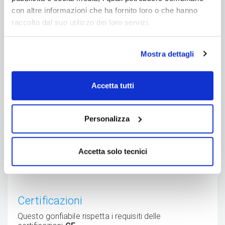
con altre informazioni che ha fornito loro o che hanno
raccolto dal suo utilizzo dei loro servizi.
Mostra dettagli
Manutenzione
Accetta tutti
Assicurarsi di terminare sempre tutto lo
zucchero che si trova nella testa
Non inserire mai acqua nella testa e non pulire
Personalizza
l'interno della testa con acqua
Sbloccare e rimuovere la ciotola per pulirla
Per pulire la ciotola e l'esterno della macchina è
sufficiente utilizzare un panno umido e caldo
Accetta solo tecnici
Certificazioni
Questo gonfiabile rispetta i requisiti delle