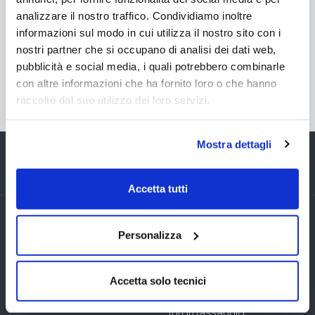
analizzare il nostro traffico. Condividiamo inoltre
informazioni sul modo in cui utilizza il nostro sito con i
nostri partner che si occupano di analisi dei dati web,
pubblicità e social media, i quali potrebbero combinarle
Torna in: Blocchi di partenza per piscine pubbliche
con altre informazioni che ha fornito loro o che hanno
raccolto dal suo utilizzo dei loro servizi.
Mostra dettagli
Accetta tutti
Esplora le nostre categorie di
Personalizza
piscine e arredamento da esterno
Accetta solo tecnici
Piscine fuori terra
Vasche SPA
Idromassaggio,