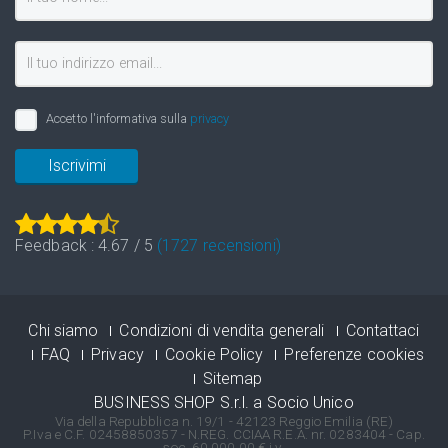
Accetto l'informativa sulla
privacy
Iscrivimi
Feedback :
4.67
/
5
(
1727
recensioni)
Chi siamo
Condizioni di vendita generali
Contattaci
FAQ
Privacy
Cookie Policy
Preferenze cookies
Sitemap
BUSINESS SHOP S.r.l. a Socio Unico
Via della Repubblica n. 19/1 - 42123 Reggio Emilia (RE)
P.Iva e C.F. 02458850357 - N.REG. CCIAA R.E.A. nr. 0283404 - Cap.
soc. 60.000,00 € i.v.