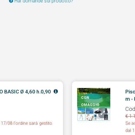
Hai domande sul prodotto?
RO BASIC Ø 4,60 h.0,90
Pisc
CON
m -
OMAGGIO
Cod
€ 1.
 17/08 l'ordine sarà gestito
Se ac
dal 