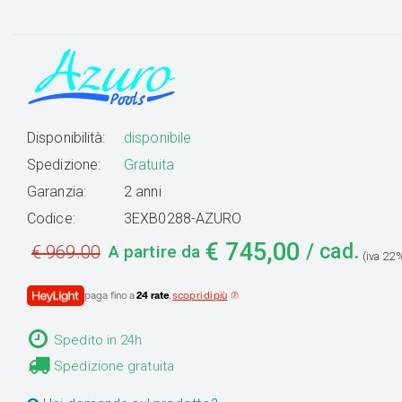
Disponibilità:
disponibile
Spedizione:
Gratuita
Garanzia:
2 anni
Codice:
3EXB0288-AZURO
€
745,00
/ cad.
€
969.00
A partire da
(iva 22%
paga fino a
24 rate
,
scopri di più
Spedito in 24h
Spedizione gratuita