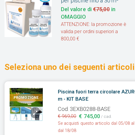
per piscine fino a 30 m³
Del valore di
€75,00
in
OMAGGIO
ATTENZIONE: la promozione è
valida per ordini superiori a
800,00 €
Seleziona uno dei seguenti articoli
Piscina fuori terra circolare AZU
PROMOZIONE
m - KIT BASE
Cod. 3EXB0288-BASE
€ 745,00
€ 969,00
/ cad.
Se acquisti questo articolo dal 05/08 al
dal 18/08