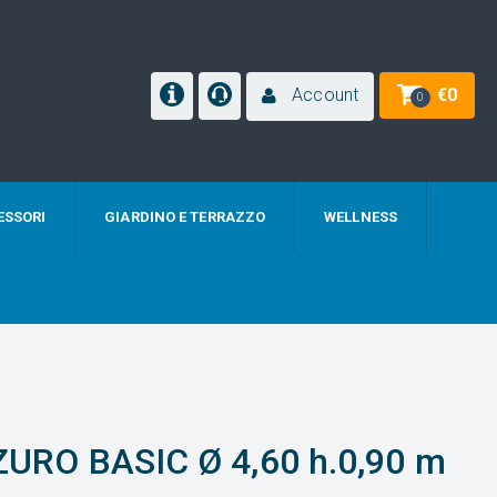
Account
€
0
0
ESSORI
GIARDINO E TERRAZZO
WELLNESS
 AZURO BASIC Ø 4,60 h.0,90 m