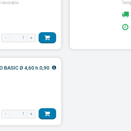
 lavorativi
Tempi
à
-
+
RO BASIC Ø 4,60 h.0,90
à
-
+