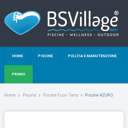
HOME
PISCINE
PULIZIA E MANUTENZIONE
PROMO
Home
Piscine
Piscine Fuori Terra
Piscine AZURO