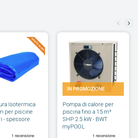
IN PROMOZIONE
ura Isotermica
Pompa di calore per
m per piscine
piscina fino a 15 m³
ri - spessore
SHP 2.5 kW - BWT
myPOOL