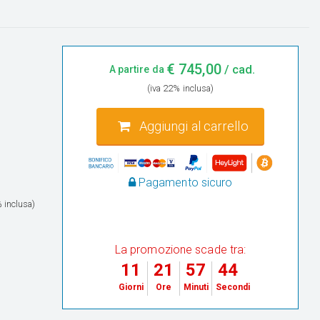
€
745,00
/ cad.
A partire da
(iva 22% inclusa)
Aggiungi al carrello
Pagamento sicuro
 inclusa)
La promozione scade tra:
11
21
57
43
Giorni
Ore
Minuti
Secondi