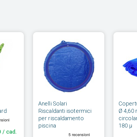
Anelli Solari
Copert
ard
Riscaldanti isotermici
Ø 4,60 
per riscaldamento
circola
piscina
180 µ
 / cad.