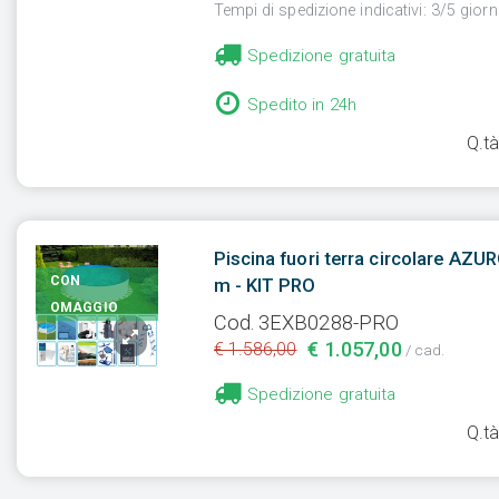
Tempi di spedizione indicativi: 3/5 giorni
Spedizione gratuita
Spedito in 24h
Q.t
Piscina fuori terra circolare AZU
CON
m - KIT PRO
OMAGGIO
Cod. 3EXB0288-PRO
€ 1.057,00
€ 1.586,00
/ cad.
Spedizione gratuita
Q.t