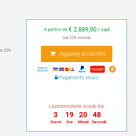
€
2.889,00
/ cad.
A partire da
(iva 22% inclusa)
iva 22%
Aggiungi al carrello
Pagamento sicuro
La promozione scade tra:
3
19
20
47
Giorni
Ore
Minuti
Secondi