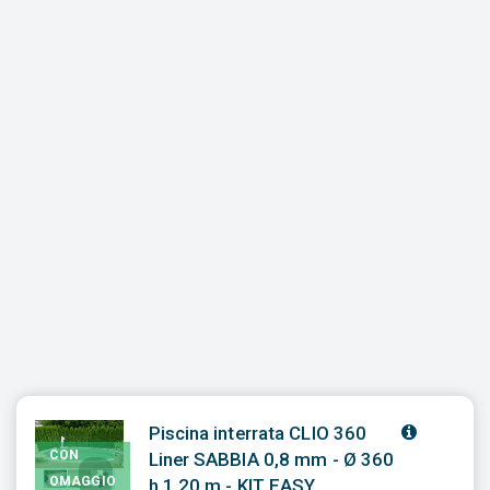
Piscina interrata CLIO 360
CON
Liner SABBIA 0,8 mm - Ø 360
OMAGGIO
h 1,20 m - KIT EASY