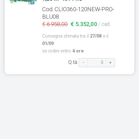
Cod. CLIO360-120NEW-PRO-
BLU08
€ 6.958,00
€ 5.352,00
/ cad.
Consegna stimata tra il
27/08
e il
01/09
se ordini entro
4 ore
Q.tà
-
+