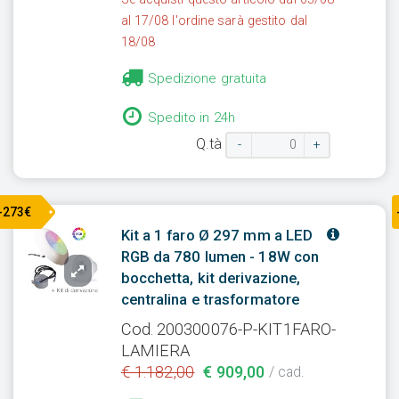
al 17/08 l'ordine sarà gestito dal
18/08
Spedizione gratuita
Spedito in 24h
Q.tà
-
+
-273€
Kit a 1 faro Ø 297 mm a LED
RGB da 780 lumen - 18W con
bocchetta, kit derivazione,
centralina e trasformatore
Cod. 200300076-P-KIT1FARO-
LAMIERA
€ 1.182,00
€ 909,00
/ cad.