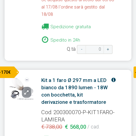
al 17/08 l'ordine sarà gestito dal
18/08
Spedizione gratuita
Spedito in 24h
Q.tà
-
+
-170€
Kit a 1 faro Ø 297 mm a LED
bianco da 1890 lumen - 18W
con bocchetta, kit
derivazione e trasformatore
Cod. 200300070-P-KIT1FARO-
LAMIERA
€ 738,00
€ 568,00
/ cad.