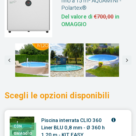
fino a 15 m³ AQUAMINI -
Polartex®
Del valore di
€700,00
in
OMAGGIO
Scegli le opzioni disponibili
Piscina interrata CLIO 360
CON
Liner BLU 0,8 mm - Ø 360 h
OMAGGIO
1,20 m - KIT EASY