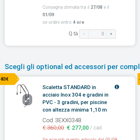
Consegna stimata tra il
27/08
e il
01/09
se ordini entro
4 ore
Q.tà
-
+
Scegli gli optional ed accessori per comple
-83€
Scaletta STANDARD in
acciaio Inox 304 e gradini in
PVC - 3 gradini, per piscine
con altezza minima 1,10 m
Cod. 3EXX0348
€ 360,00
€ 277,00
/ cad.
Se acquisti questo articolo dal 05/08