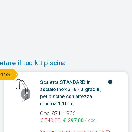
tare il tuo kit piscina
-143€
Scaletta STANDARD in
acciaio Inox 316 - 3 gradini,
per piscine con altezza
minima 1,10 m
Cod. 87111936
€ 540,00
€ 397,00
/ cad.
Se acquisti questo articolo dal 05/08