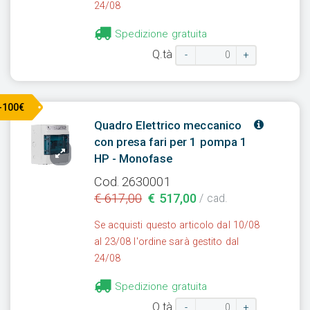
24/08
Spedizione gratuita
Q.tà
-
+
-100€
Quadro Elettrico meccanico
con presa fari per 1 pompa 1
HP - Monofase
Cod. 2630001
€ 617,00
€ 517,00
/ cad.
Se acquisti questo articolo dal 10/08
al 23/08 l'ordine sarà gestito dal
24/08
Spedizione gratuita
Q.tà
-
+