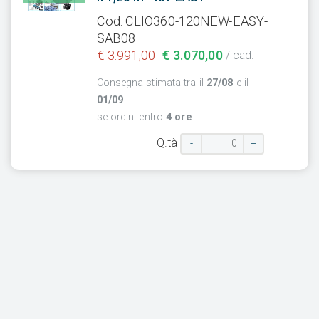
Cod. CLIO360-120NEW-EASY-
SAB08
€ 3.991,00
€ 3.070,00
/ cad.
Consegna stimata tra il
27/08
e il
01/09
se ordini entro
4 ore
Q.tà
-
+