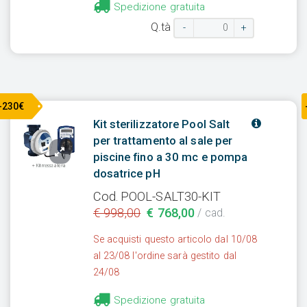
Spedizione gratuita
Q.tà
-
+
-230€
Kit sterilizzatore Pool Salt
per trattamento al sale per
piscine fino a 30 mc e pompa
dosatrice pH
Cod. POOL-SALT30-KIT
€ 998,00
€ 768,00
/ cad.
Se acquisti questo articolo dal 10/08
al 23/08 l'ordine sarà gestito dal
24/08
Spedizione gratuita