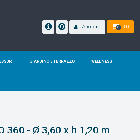
Account
€
0
0
ESSORI
GIARDINO E TERRAZZO
WELLNESS
IO 360 - Ø 3,60 x h 1,20 m