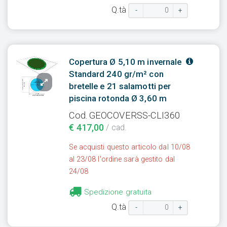
Q.tà
-
+
Copertura Ø 5,10 m invernale
Standard 240 gr/m² con
bretelle e 21 salamotti per
piscina rotonda Ø 3,60 m
Cod. GEOCOVERSS-CLI360
€ 417,00
/ cad.
Se acquisti questo articolo dal 10/08
al 23/08 l'ordine sarà gestito dal
24/08
Spedizione gratuita
Q.tà
-
+