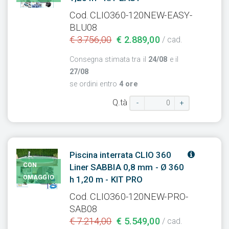
Cod. CLIO360-120NEW-EASY-
BLU08
€ 3.756,00
€ 2.889,00
/ cad.
Consegna stimata tra il
24/08
e il
27/08
se ordini entro
4 ore
Q.tà
-
+
Piscina interrata CLIO 360
CON
Liner SABBIA 0,8 mm - Ø 360
OMAGGIO
h 1,20 m - KIT PRO
Cod. CLIO360-120NEW-PRO-
SAB08
€ 7.214,00
€ 5.549,00
/ cad.