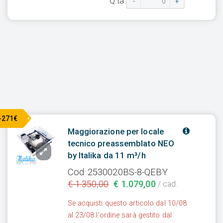
Q.tà
-
+
-271€
Maggiorazione per locale
tecnico preassemblato NEO
by Italika da 11 m³/h
Cod. 2530020BS-8-QEBY
€ 1.350,00
€ 1.079,00
/ cad.
Se acquisti questo articolo dal 10/08
al 23/08 l'ordine sarà gestito dal