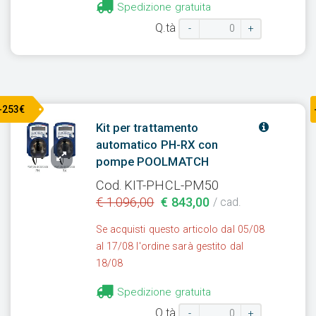
Spedizione gratuita
Q.tà
-
+
-253€
Kit per trattamento
automatico PH-RX con
pompe POOLMATCH
Cod. KIT-PHCL-PM50
€ 1.096,00
€ 843,00
/ cad.
Se acquisti questo articolo dal 05/08
al 17/08 l'ordine sarà gestito dal
18/08
Spedizione gratuita
Q.tà
-
+