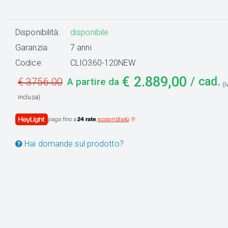
Disponibilità:
disponibile
Garanzia:
7 anni
Codice:
CLIO360-120NEW
€
2.889,00
/ cad.
€
3756.00
A partire da
(
inclusa)
paga fino a
24 rate
,
scopri di più
Hai domande sul prodotto?