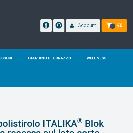
Account
€
0
0
ESSORI
GIARDINO E TERRAZZO
WELLNESS
®
 polistirolo ITALIKA
Blok