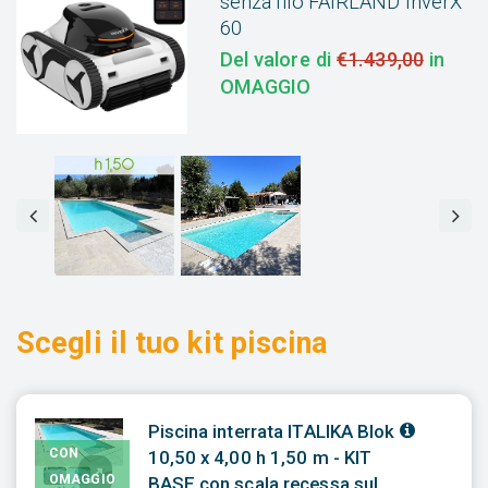
senza filo FAIRLAND InverX
60
Del valore di
€1.439,00
in
OMAGGIO
Scegli il tuo kit piscina
Piscina interrata ITALIKA Blok
CON
10,50 x 4,00 h 1,50 m - KIT
OMAGGIO
BASE con scala recessa sul