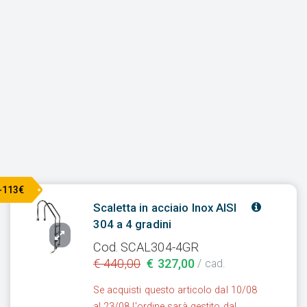
-113€
Scaletta in acciaio Inox AISI
304 a 4 gradini
Cod. SCAL304-4GR
€ 440,00
€ 327,00
/ cad.
Se acquisti questo articolo dal 10/08
al 23/08 l'ordine sarà gestito dal