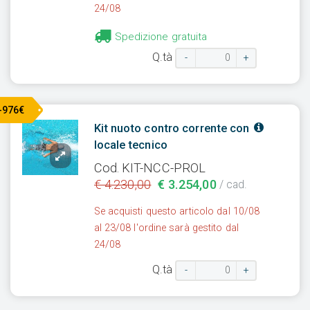
24/08
Spedizione gratuita
Q.tà
-
+
-976€
Kit nuoto contro corrente con
locale tecnico
Cod. KIT-NCC-PROL
€ 4.230,00
€ 3.254,00
/ cad.
Se acquisti questo articolo dal 10/08
al 23/08 l'ordine sarà gestito dal
24/08
Q.tà
-
+