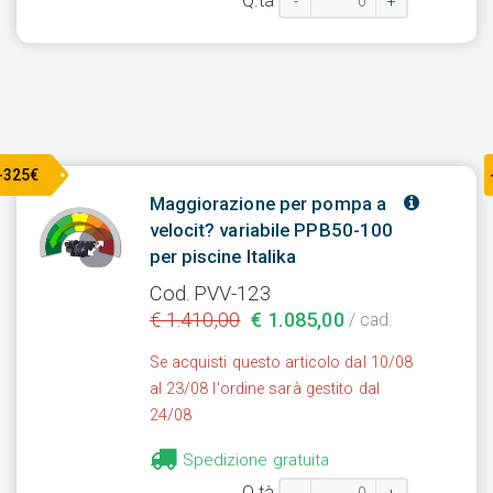
Q.tà
-
+
-325€
Maggiorazione per pompa a
velocit? variabile PPB50-100
per piscine Italika
Cod. PVV-123
€ 1.410,00
€ 1.085,00
/ cad.
Se acquisti questo articolo dal 10/08
al 23/08 l'ordine sarà gestito dal
24/08
Spedizione gratuita
Q.tà