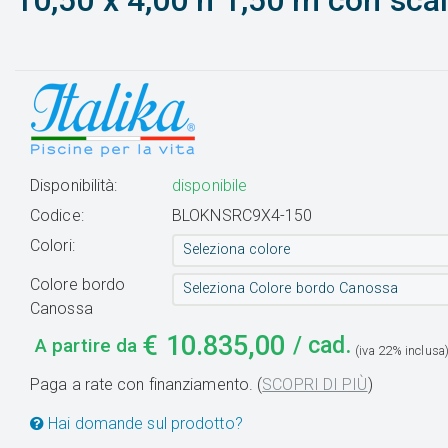
10,50 x 4,00 h 1,50 m con scal
Disponibilità:
disponibile
Codice:
BLOKNSRC9X4-150
Colori:
Seleziona colore
Colore bordo
Seleziona Colore bordo Canossa
Canossa
€
10.835,00
/ cad.
A partire da
(iva 22% inclusa
Paga a rate con finanziamento. (
SCOPRI DI PIÙ
)
Hai domande sul prodotto?