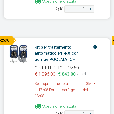
Spedizione gratuita
Q.tà
-
+
-253€
Kit per trattamento
automatico PH-RX con
pompe POOLMATCH
Cod. KIT-PHCL-PM50
€ 1.096,00
€ 843,00
/ cad.
Se acquisti questo articolo dal 05/08
al 17/08 l'ordine sarà gestito dal
18/08
Spedizione gratuita
Q.tà