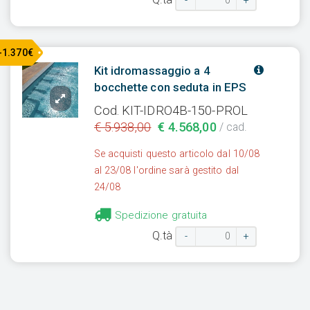
-
+
-1.370€
Kit idromassaggio a 4
bocchette con seduta in EPS
Cod. KIT-IDRO4B-150-PROL
€ 5.938,00
€ 4.568,00
/ cad.
Se acquisti questo articolo dal 10/08
al 23/08 l'ordine sarà gestito dal
24/08
Spedizione gratuita
Q.tà
-
+