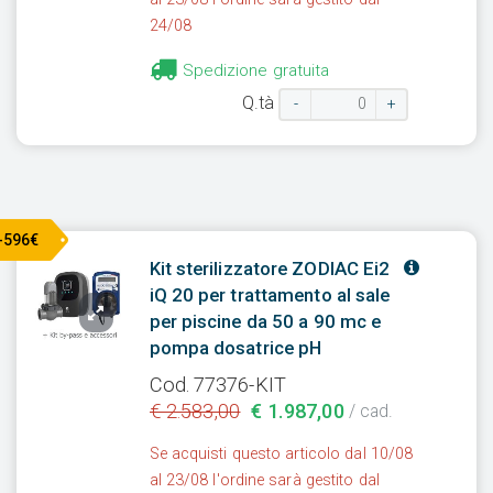
24/08
Spedizione gratuita
Q.tà
-
+
-596€
Kit sterilizzatore ZODIAC Ei2
iQ 20 per trattamento al sale
per piscine da 50 a 90 mc e
pompa dosatrice pH
Cod. 77376-KIT
€ 2.583,00
€ 1.987,00
/ cad.
Se acquisti questo articolo dal 10/08
al 23/08 l'ordine sarà gestito dal