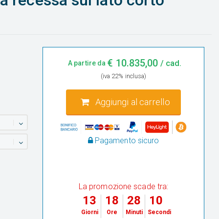
a recessa sul lato corto
€
10.835,00
/ cad.
A partire da
(iva 22% inclusa)
Aggiungi al carrello
Pagamento sicuro
)
La promozione scade tra:
13
18
28
9
Giorni
Ore
Minuti
Secondi