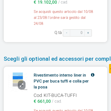
€ 19.102,00
/ cad.
Se acquisti questo articolo dal 10/08
al 23/08 l'ordine sarà gestito dal
24/08
Q.tà
-
+
Scegli gli optional ed accessori per comple
Rivestimento interno liner in
PVC per buca tuffi e colla per
la posa
Cod. KIT-BUCA-TUFFI
€ 661,00
/ cad.
Se acquisti questo articolo dal 10/08