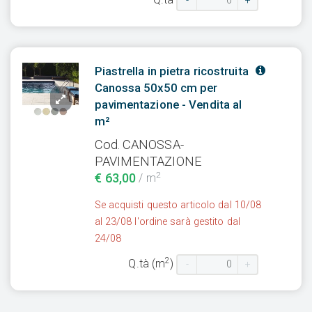
-
+
Piastrella in pietra ricostruita
Canossa 50x50 cm per
pavimentazione - Vendita al
m²
Cod. CANOSSA-
PAVIMENTAZIONE
2
€ 63,00
/ m
Se acquisti questo articolo dal 10/08
al 23/08 l'ordine sarà gestito dal
24/08
2
Q.tà (m
)
-
+