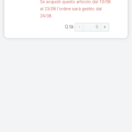
Se acquisti questo articolo dal 10/08
al 23/08 l'ordine sarà gestito dal
24/08
Q.tà
-
+