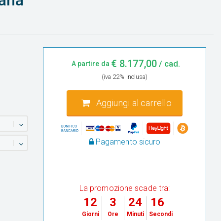
mana
€
8.177,00
/ cad.
A partire da
(iva 22% inclusa)
Aggiungi al carrello
Pagamento sicuro
La promozione scade tra:
12
3
24
15
Giorni
Ore
Minuti
Secondi