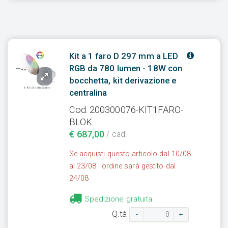
Kit a 1 faro D 297 mm a LED
RGB da 780 lumen - 18W con
bocchetta, kit derivazione e
centralina
Cod. 200300076-KIT1FARO-
BLOK
€ 687,00
/ cad.
Se acquisti questo articolo dal 10/08
al 23/08 l'ordine sarà gestito dal
24/08
Spedizione gratuita
Q.tà
-
+