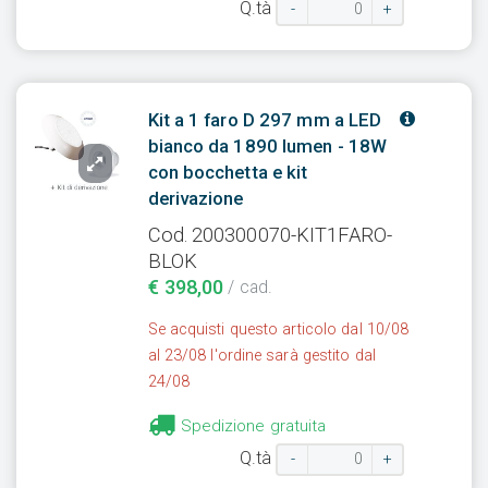
Q.tà
-
+
Kit a 1 faro D 297 mm a LED
bianco da 1890 lumen - 18W
con bocchetta e kit
derivazione
Cod. 200300070-KIT1FARO-
BLOK
€ 398,00
/ cad.
Se acquisti questo articolo dal 10/08
al 23/08 l'ordine sarà gestito dal
24/08
Spedizione gratuita
Q.tà
-
+