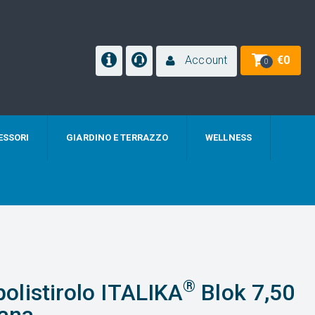
Account
€
0
0
ESSORI
GIARDINO E TERRAZZO
WELLNESS
®
 polistirolo ITALIKA
Blok 7,50