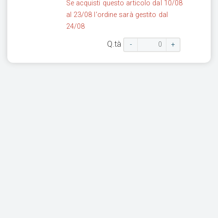
Se acquisti questo articolo dal 10/08
al 23/08 l'ordine sarà gestito dal
24/08
Q.tà
-
+