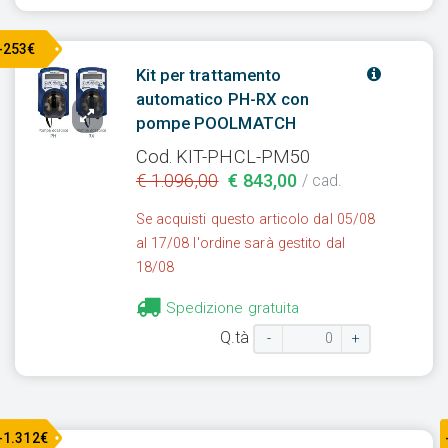
-253€
Kit per trattamento
automatico PH-RX con
pompe POOLMATCH
Cod. KIT-PHCL-PM50
€ 1.096,00
€ 843,00
/ cad.
Se acquisti questo articolo dal 05/08
al 17/08 l'ordine sarà gestito dal
18/08
Spedizione gratuita
Q.tà
-
+
-1.312€