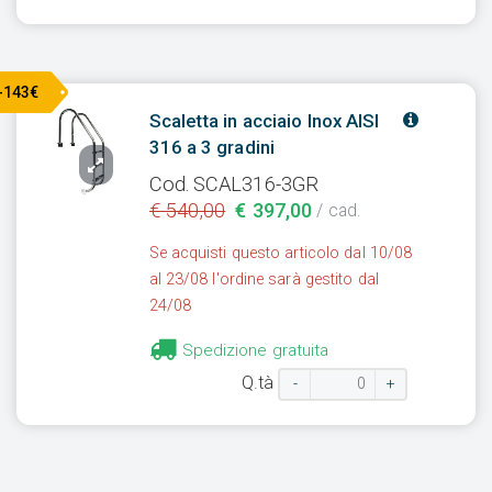
-143€
Scaletta in acciaio Inox AISI
316 a 3 gradini
Cod. SCAL316-3GR
€ 540,00
€ 397,00
/ cad.
Se acquisti questo articolo dal 10/08
al 23/08 l'ordine sarà gestito dal
24/08
Spedizione gratuita
Q.tà
-
+