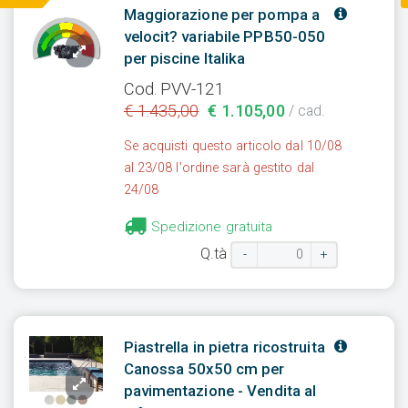
Maggiorazione per pompa a
velocit? variabile PPB50-050
per piscine Italika
Cod. PVV-121
€ 1.435,00
€ 1.105,00
/ cad.
Se acquisti questo articolo dal 10/08
al 23/08 l'ordine sarà gestito dal
24/08
Spedizione gratuita
Q.tà
-
+
Piastrella in pietra ricostruita
Canossa 50x50 cm per
pavimentazione - Vendita al