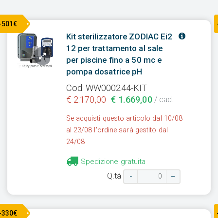
-501€
Kit sterilizzatore ZODIAC Ei2
12 per trattamento al sale
per piscine fino a 50 mc e
pompa dosatrice pH
Cod. WW000244-KIT
€ 2.170,00
€ 1.669,00
/ cad.
Se acquisti questo articolo dal 10/08
al 23/08 l'ordine sarà gestito dal
24/08
Spedizione gratuita
Q.tà
-
+
-330€