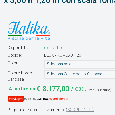
x 3,00 h 1,20 m con scala ro
Disponibilità:
disponibile
Codice:
BLOKNROM6X3-120
Colori:
Seleziona colore
Colore bordo
Seleziona Colore bordo Canossa
Canossa
€
8.177,00
/ cad.
A partire da
(iva 22% inclusa)
paga fino a
24 rate
,
scopri di più
Paga a rate con finanziamento. (
SCOPRI DI PIÙ
)