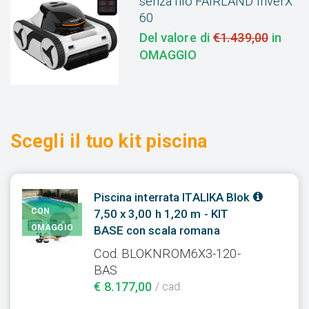
senza filo FAIRLAND InverX
60
Del valore di
€1.439,00
in
OMAGGIO
Scegli il tuo kit piscina
Piscina interrata ITALIKA Blok
CON
7,50 x 3,00 h 1,20 m - KIT
OMAGGIO
BASE con scala romana
Cod. BLOKNROM6X3-120-
BAS
€ 8.177,00
/ cad.