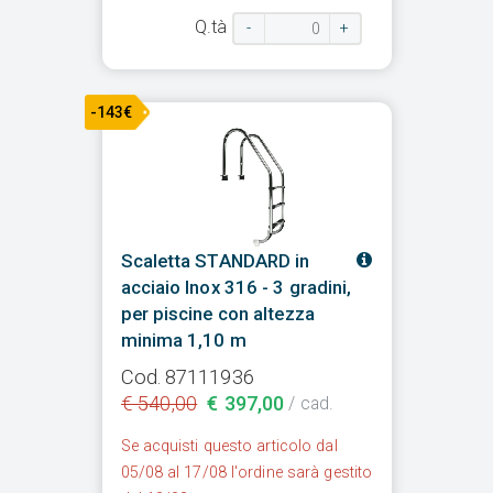
Q.tà
-
+
-143€
Scaletta STANDARD in
acciaio Inox 316 - 3 gradini,
per piscine con altezza
minima 1,10 m
Cod. 87111936
€ 540,00
€ 397,00
/ cad.
Se acquisti questo articolo dal
05/08 al 17/08 l'ordine sarà gestito