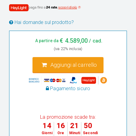
paga fino a
24 rate
,
scopri di più
Hai domande sul prodotto?
€
4.589,00
/ cad.
A partire da
(iva 22% inclusa)
Aggiungi al carrello
Pagamento sicuro
La promozione scade tra:
14
16
21
49
Giorni
Ore
Minuti
Secondi