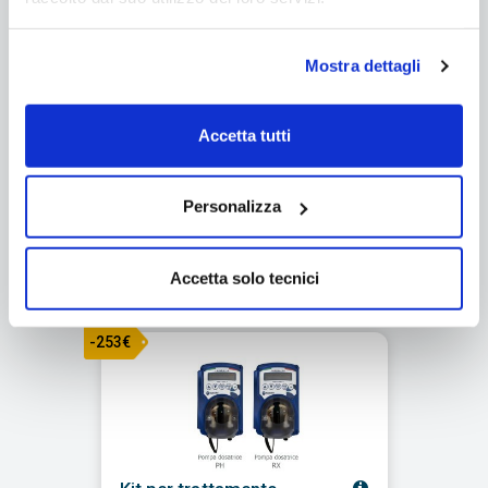
pompa dosatrice pH
Cod. POOL-SALT30-KIT
Mostra dettagli
€ 998,00
€ 768,00
/ cad.
Se acquisti questo articolo dal
Accetta tutti
10/08 al 23/08 l'ordine sarà gestito
dal 24/08
Personalizza
Spedizione gratuita
Q.tà
-
+
Accetta solo tecnici
-253€