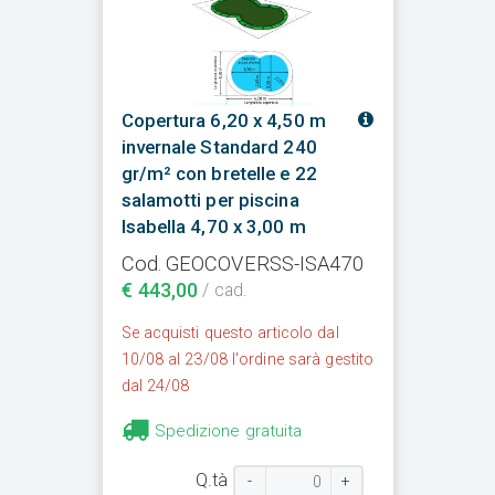
Copertura 6,20 x 4,50 m
invernale Standard 240
gr/m² con bretelle e 22
salamotti per piscina
Isabella 4,70 x 3,00 m
Cod. GEOCOVERSS-ISA470
€ 443,00
/ cad.
Se acquisti questo articolo dal
10/08 al 23/08 l'ordine sarà gestito
dal 24/08
Spedizione gratuita
Q.tà
-
+