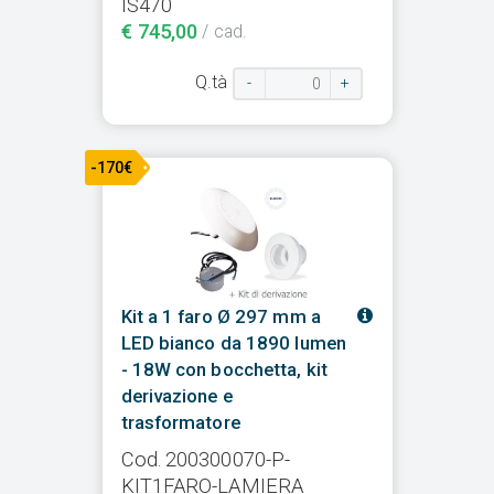
IS470
€ 745,00
/ cad.
Q.tà
-
+
-170€
Kit a 1 faro Ø 297 mm a
LED bianco da 1890 lumen
- 18W con bocchetta, kit
derivazione e
trasformatore
Cod. 200300070-P-
KIT1FARO-LAMIERA