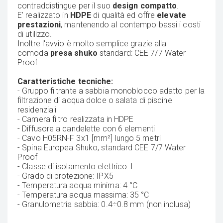
contraddistingue per il suo
design compatto
.
E' realizzato in
HDPE
di qualità ed offre
elevate
prestazioni
, mantenendo al contempo bassi i costi
di utilizzo.
Inoltre l'avvio è molto semplice grazie alla
comoda
presa shuko
standard: CEE 7/7 Water
Proof
Caratteristiche tecniche:
- Gruppo filtrante a sabbia monoblocco adatto per la
filtrazione di acqua dolce o salata di piscine
residenziali
- Camera filtro realizzata in HDPE
- Diffusore a candelette con 6 elementi
- Cavo H05RN-F 3x1 [mm²] lungo 5 metri
- Spina Europea Shuko, standard CEE 7/7 Water
Proof
- Classe di isolamento elettrico: I
- Grado di protezione: IPX5
- Temperatura acqua minima: 4 °C
- Temperatura acqua massima: 35 °C
- Granulometria sabbia: 0.4÷0.8 mm (non inclusa)