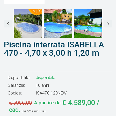
Piscina interrata ISABELLA
470 - 4,70 x 3,00 h 1,20 m
Disponibilità:
disponibile
Garanzia:
10 anni
Codice:
ISA470-120NEW
€
4.589,00
/
€
5966.00
A partire da
cad.
(iva 22% inclusa)