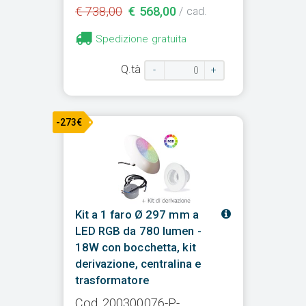
€ 738,00
€ 568,00
/ cad.
Spedizione gratuita
Q.tà
-
+
-273€
Kit a 1 faro Ø 297 mm a
LED RGB da 780 lumen -
18W con bocchetta, kit
derivazione, centralina e
trasformatore
Cod. 200300076-P-