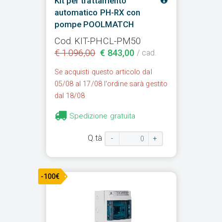
Kit per trattamento
automatico PH-RX con
pompe POOLMATCH
Cod. KIT-PHCL-PM50
€ 1.096,00
€ 843,00
/ cad.
Se acquisti questo articolo dal
05/08 al 17/08 l'ordine sarà gestito
dal 18/08
Spedizione gratuita
Q.tà
-
+
-100€