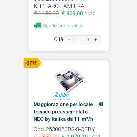
KIT1FARO-LAMIERA
€ 1.182,00
€ 909,00
/ cad.
Spedizione gratuita
Q.tà
-
+
-271€
Maggiorazione per locale
tecnico preassemblato
NEO by Italika da 11 m³/h
Cod. 2530020BS-8-QEBY
€ 1.350,00
€ 1.079,00
/ cad.