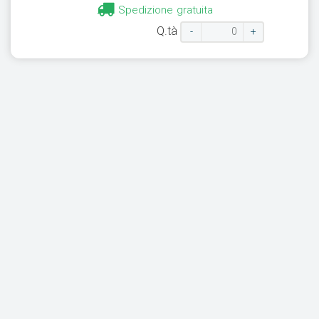
Spedizione gratuita
Q.tà
-
+