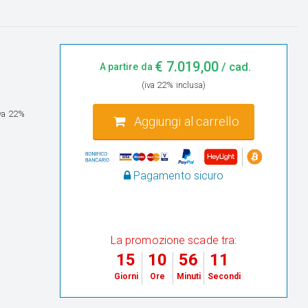
€
7.019,00
/ cad.
A partire da
(iva 22% inclusa)
iva 22%
Aggiungi al carrello
Pagamento sicuro
La promozione scade tra:
15
10
56
10
Giorni
Ore
Minuti
Secondi