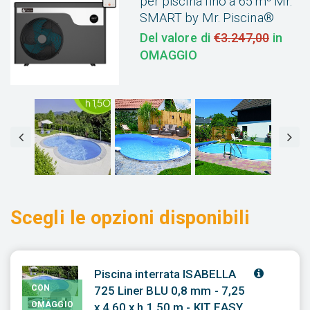
per piscina fino a 65 m³ Mr.
SMART by Mr. Piscina®
Del valore di
€3.247,00
in
OMAGGIO
Scegli le opzioni disponibili
Piscina interrata ISABELLA
CON
725 Liner BLU 0,8 mm - 7,25
OMAGGIO
x 4,60 x h 1,50 m - KIT EASY