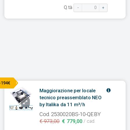
Q.tà
-
+
-194€
Maggiorazione per locale
tecnico preassemblato NEO
by Italika da 11 m³/h
Cod. 2530020BS-10-QEBY
€ 973,00
€ 779,00
/ cad.