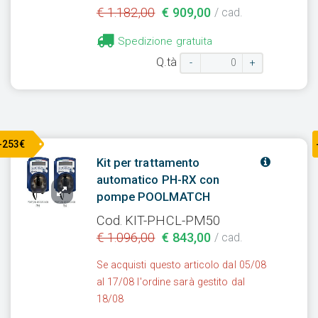
€ 1.182,00
€ 909,00
/ cad.
Spedizione gratuita
Q.tà
-
+
-253€
Kit per trattamento
automatico PH-RX con
pompe POOLMATCH
Cod. KIT-PHCL-PM50
€ 1.096,00
€ 843,00
/ cad.
Se acquisti questo articolo dal 05/08
al 17/08 l'ordine sarà gestito dal
18/08