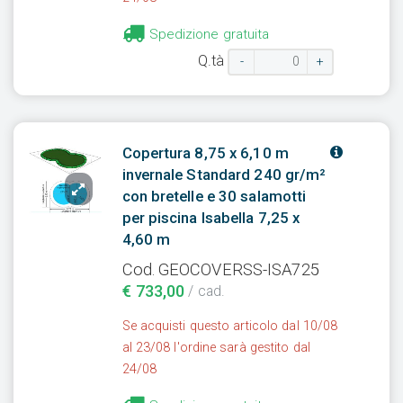
Spedizione gratuita
Q.tà
-
+
Copertura 8,75 x 6,10 m
invernale Standard 240 gr/m²
con bretelle e 30 salamotti
per piscina Isabella 7,25 x
4,60 m
Cod. GEOCOVERSS-ISA725
€ 733,00
/ cad.
Se acquisti questo articolo dal 10/08
al 23/08 l'ordine sarà gestito dal
24/08