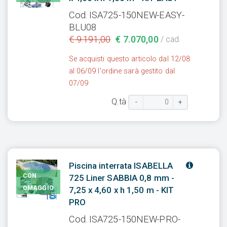
Cod. ISA725-150NEW-EASY-
BLU08
€ 9.191,00
€ 7.070,00
/ cad.
Se acquisti questo articolo dal 12/08
al 06/09 l'ordine sarà gestito dal
07/09
Q.tà
-
+
Piscina interrata ISABELLA
CON
725 Liner SABBIA 0,8 mm -
OMAGGIO
7,25 x 4,60 x h 1,50 m - KIT
PRO
Cod. ISA725-150NEW-PRO-