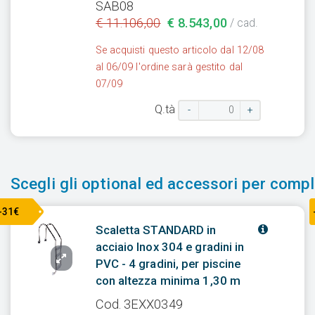
SAB08
€ 11.106,00
€ 8.543,00
/ cad.
Se acquisti questo articolo dal 12/08
al 06/09 l'ordine sarà gestito dal
07/09
Q.tà
-
+
Scegli gli optional ed accessori per comple
-31€
Scaletta STANDARD in
acciaio Inox 304 e gradini in
PVC - 4 gradini, per piscine
con altezza minima 1,30 m
Cod. 3EXX0349