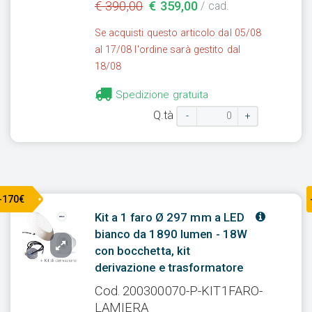
€ 390,00
€ 359,00
/ cad.
Se acquisti questo articolo dal 05/08
al 17/08 l'ordine sarà gestito dal
18/08
Spedizione gratuita
Q.tà
-
+
-170€
Kit a 1 faro Ø 297 mm a LED
bianco da 1890 lumen - 18W
con bocchetta, kit
derivazione e trasformatore
Cod. 200300070-P-KIT1FARO-
LAMIERA