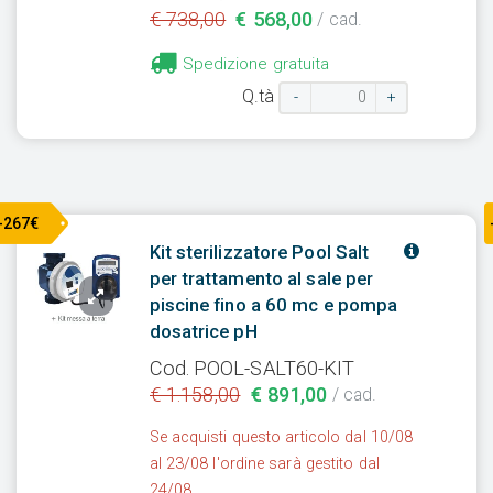
€ 738,00
€ 568,00
/ cad.
Spedizione gratuita
Q.tà
-
+
-267€
Kit sterilizzatore Pool Salt
per trattamento al sale per
piscine fino a 60 mc e pompa
dosatrice pH
Cod. POOL-SALT60-KIT
€ 1.158,00
€ 891,00
/ cad.
Se acquisti questo articolo dal 10/08
al 23/08 l'ordine sarà gestito dal
24/08