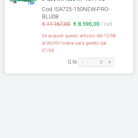
Cod. ISA725-150NEW-PRO-
BLU08
€ 11.167,00
€ 8.590,00
/ cad.
Se acquisti questo articolo dal 12/08
al 06/09 l'ordine sarà gestito dal
07/09
Q.tà
-
+