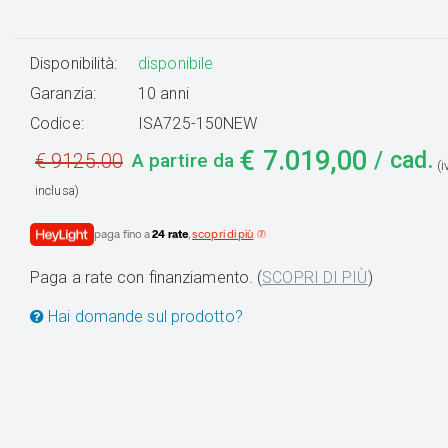
Disponibilità:
disponibile
Garanzia:
10 anni
Codice:
ISA725-150NEW
€
7.019,00
/ cad.
€
9125.00
A partire da
(
inclusa)
paga fino a
24 rate
,
scopri di più
Paga a rate con finanziamento. (
SCOPRI DI PIÙ
)
Hai domande sul prodotto?