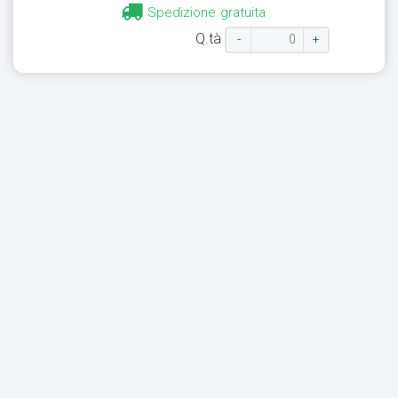
Spedizione gratuita
Q.tà
-
+