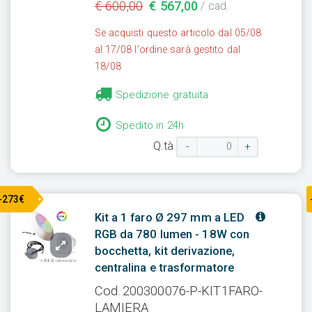
€ 600,00
€ 567,00
/ cad.
Se acquisti questo articolo dal 05/08
al 17/08 l'ordine sarà gestito dal
18/08
Spedizione gratuita
Spedito in 24h
Q.tà
-
+
-273€
Kit a 1 faro Ø 297 mm a LED
RGB da 780 lumen - 18W con
bocchetta, kit derivazione,
centralina e trasformatore
Cod. 200300076-P-KIT1FARO-
LAMIERA