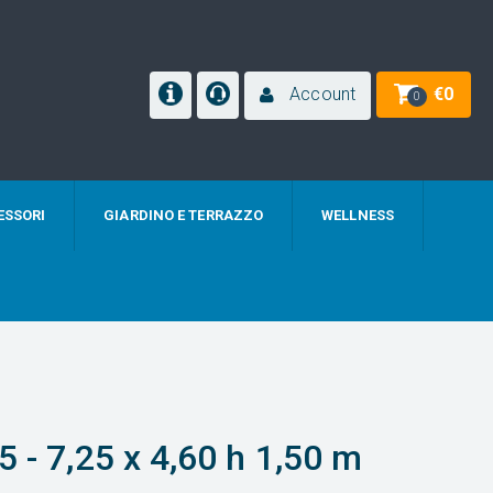
Account
€
0
0
ESSORI
GIARDINO E TERRAZZO
WELLNESS
 - 7,25 x 4,60 h 1,50 m