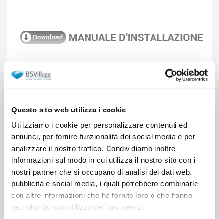
Esempio configurazione
Per il montaggio della pompa di calore aria acqua, si
consiglia di rivolgersi al proprio installatore o termo
Questo sito web utilizza i cookie
idraulico di fiducia, il quale provvederà ad effettuare i
Utilizziamo i cookie per personalizzare contenuti ed
dovuti collegamenti e/o modifiche all'impianto
domestico esistente.
annunci, per fornire funzionalità dei social media e per
A seconda della configurazione della propria
analizzare il nostro traffico. Condividiamo inoltre
abitazione, potrebbe essere necessario acquistare
informazioni sul modo in cui utilizza il nostro sito con i
un boiler per l'accumulo e la distribuzione dell'acqua
nostri partner che si occupano di analisi dei dati web,
all'interno dell'abitazione, oltre ad eventuali
componentistiche necessarie al corretto
pubblicità e social media, i quali potrebbero combinarle
funzionamento.
con altre informazioni che ha fornito loro o che hanno
Per maggiori informazioni sulla capacità del boiler
raccolto dal suo utilizzo dei loro servizi.
consigliata e sulle configurazioni possibili, consulta il