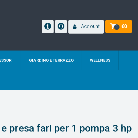
Account
€
0
0
ESSORI
GIARDINO E TERRAZZO
WELLNESS
 e presa fari per 1 pompa 3 hp