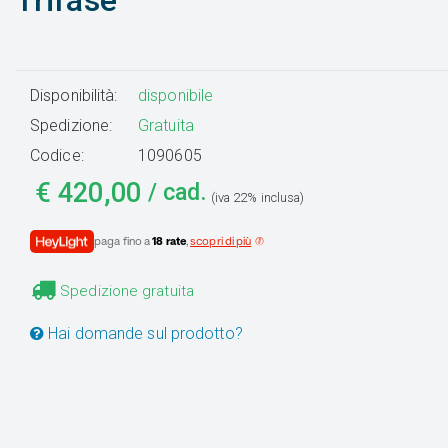
Trifase
Disponibilità:
disponibile
Spedizione:
Gratuita
Codice:
1090605
€
420,00
/ cad.
(iva 22% inclusa)
paga fino a
18 rate
,
scopri di più
Spedizione gratuita
Hai domande sul prodotto?