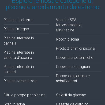
Esplora le nostre categorie di
piscine e arredamento da esterno
Piscine fuori terra
Vasche SPA
Idromassaggio,
Piscine in legno
MiniPiscine
Piscine interrate in
Robot piscina
pannelli
Prodotti chimici piscina
Piscine interrate in
lamiera d'acciaio
Coperture isotermiche
Piscine interrate in
Coperture 4 stagioni
casseri
Docce da giardino e
Piscine seminterrate
nebulizzatori
Filtri e pompe per piscina
Salotti da giardino
Bordi piscina
Casette da giardino