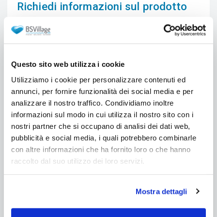
Richiedi informazioni sul prodotto
Grazie a questo modulo potrete contattarci per
informazioni tecniche o commerciali. Faremo il
possibile per dare una risposta ai Vostri dubbi. Il
Nome e l'Email sono obbligatorie. Consigliamo di
Questo sito web utilizza i cookie
inserire un recapito telefonico.
Utilizziamo i cookie per personalizzare contenuti ed
Nome *:
annunci, per fornire funzionalità dei social media e per
analizzare il nostro traffico. Condividiamo inoltre
informazioni sul modo in cui utilizza il nostro sito con i
nostri partner che si occupano di analisi dei dati web,
Email *:
pubblicità e social media, i quali potrebbero combinarle
con altre informazioni che ha fornito loro o che hanno
raccolto dal suo utilizzo dei loro servizi.
Telefono *:
Mostra dettagli