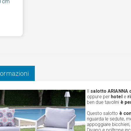
0 cm
nformazioni
Il
salotto ARIANNA 
oppure per
hotel
e
r
ben due tavolini
è per
Questo salotto
è com
riguarda le sedute, m
appoggiare bicchieri, 
Divano e poltrone in