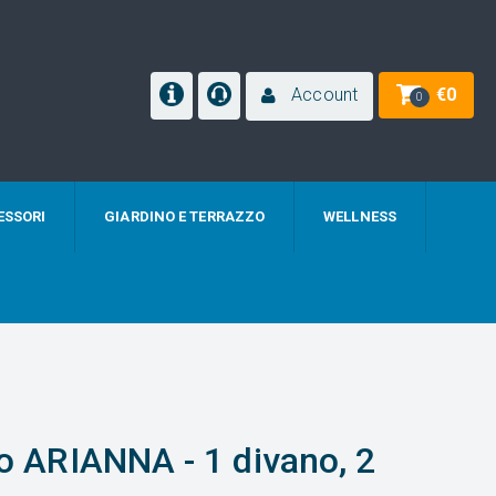
Account
€
0
0
ESSORI
GIARDINO E TERRAZZO
WELLNESS
io ARIANNA - 1 divano, 2