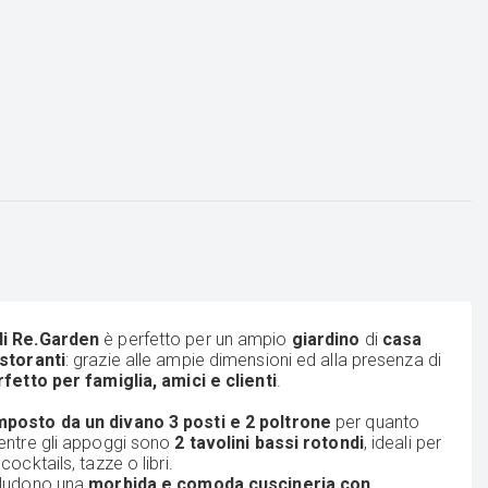
di Re.Garden
è perfetto per un ampio
giardino
di
casa
istoranti
: grazie alle ampie dimensioni ed alla presenza di
fetto per famiglia, amici e clienti
.
posto da un divano 3 posti e 2 poltrone
per quanto
entre gli appoggi sono
2 tavolini
bassi rotondi
, ideali per
cocktails, tazze o libri.
cludono una
morbida e comoda cuscineria con