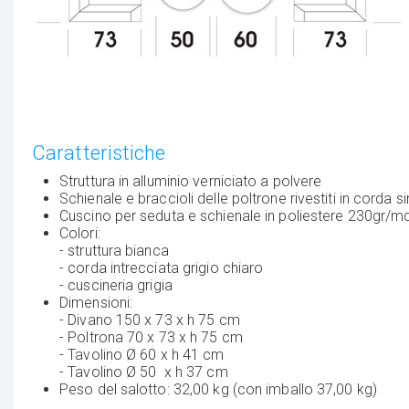
Caratteristiche
Struttura in alluminio verniciato a polvere
Schienale e braccioli delle poltrone rivestiti in corda si
Cuscino per seduta e schienale in poliestere 230gr/m
Colori:
- struttura bianca
- corda intrecciata grigio chiaro
- cuscineria grigia
Dimensioni:
- Divano 150 x 73 x h 75 cm
- Poltrona 70 x 73 x h 75 cm
- Tavolino Ø 60 x h 41 cm
- Tavolino Ø 50 x h 37 cm
Peso del salotto: 32,00 kg (con imballo 37,00 kg)