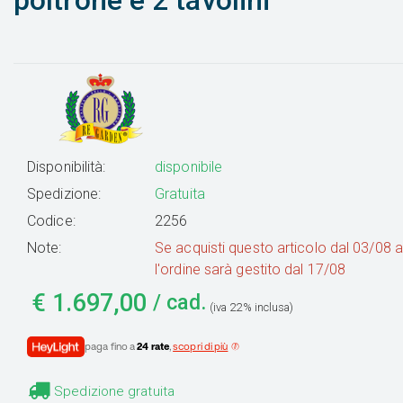
poltrone e 2 tavolini
Disponibilità:
disponibile
Spedizione:
Gratuita
Codice:
2256
Note:
Se acquisti questo articolo dal 03/08 
l'ordine sarà gestito dal 17/08
€
1.697,00
/ cad.
(iva 22% inclusa)
paga fino a
24 rate
,
scopri di più
Spedizione gratuita