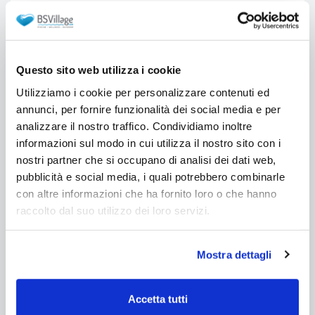
Richiedi un preventivo
Questo sito web utilizza i cookie
Utilizziamo i cookie per personalizzare contenuti ed
annunci, per fornire funzionalità dei social media e per
analizzare il nostro traffico. Condividiamo inoltre
informazioni sul modo in cui utilizza il nostro sito con i
nostri partner che si occupano di analisi dei dati web,
pubblicità e social media, i quali potrebbero combinarle
Richiedi informazioni sul prodotto
con altre informazioni che ha fornito loro o che hanno
raccolto dal suo utilizzo dei loro servizi.
Grazie a questo modulo potrete contattarci per
informazioni tecniche o commerciali. Faremo il
possibile per dare una risposta ai Vostri dubbi. Il
Mostra dettagli
Nome e l'Email sono obbligatorie. Consigliamo di
inserire un recapito telefonico.
Accetta tutti
Nome *: