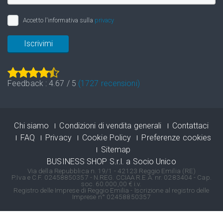
Accetto l'informativa sulla
privacy
Iscrivimi
Feedback :
4.67
/
5
(
1727
recensioni)
Chi siamo
Condizioni di vendita generali
Contattaci
FAQ
Privacy
Cookie Policy
Preferenze cookies
Sitemap
BUSINESS SHOP S.r.l. a Socio Unico
Via della Repubblica n. 19/1 - 42123 Reggio Emilia (RE)
P.Iva e C.F. 02458850357 - N.REG. CCIAA R.E.A. nr. 0283404 - Cap.
soc. 60.000,00 € i.v.
Registro delle Imprese di Reggio Emilia - Iscrizione al registro delle
Imprese n° 02458850357