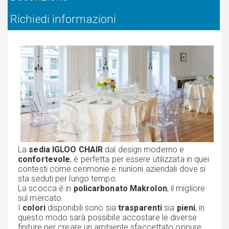
Richiedi informazioni
La
sedia IGLOO
CHAIR
dal design moderno e
confortevole
, è perfetta per essere utilizzata in quei
contesti come cerimonie e riunioni aziendali dove si
sta seduti per lungo tempo.
La scocca è in
policarbonato Makrolon
, il migliore
sul mercato.
I
colori
disponibili sono sia
trasparenti
sia
pieni
, in
questo modo sarà possibile accostare le diverse
finiture per creare un ambiente sfaccettato oppure