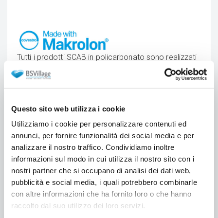
Tutti i prodotti SCAB in policarbonato sono realizzati
®
con Makrolon
di Covestro - formerly Bayer
MaterialScience.
Makrolon by Covestro
significa che il prodotto è
realizzato esclusivamente con
policarbonato Makrolon by Covestro (Bayer), il
Questo sito web utilizza i cookie
miglior tecnopolimero della sua categoria esistente.
Utilizziamo i cookie per personalizzare contenuti ed
annunci, per fornire funzionalità dei social media e per
analizzare il nostro traffico. Condividiamo inoltre
Test sulla sedia Igloo Chair
informazioni sul modo in cui utilizza il nostro sito con i
nostri partner che si occupano di analisi dei dati web,
pubblicità e social media, i quali potrebbero combinarle
Conforme EN 15373:2007
con altre informazioni che ha fornito loro o che hanno
L'indicazione "CATAS conforme.." significa che il
raccolto dal suo utilizzo dei loro servizi.
prodotto ha superato con esito positivo tutti i test