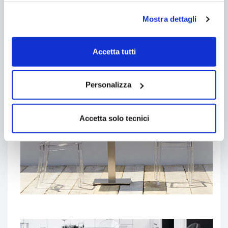
previsti dalle normative vigenti per i requisiti strutturali
e di resistenza delle sedute per l'utilizzo domestico e
Mostra dettagli
non domestico (c.d. "collettività") da parte di persone
adulte. Tali prove sono eseguite dai laboratori CATAS
(laboratorio di prova accreditato a livello internazionale
Accetta tutti
per la certificazione, ricerca e prova settore arredo).
Personalizza
Accetta solo tecnici