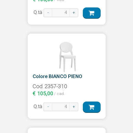
Q.tà
-
+
Colore BIANCO PIENO
Cod. 2357-310
€ 105,00
/ cad.
Q.tà
-
+