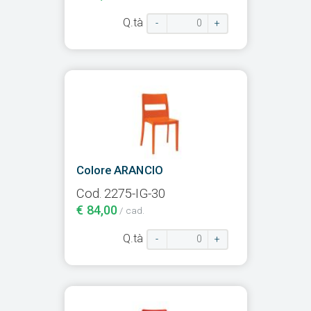
Q.tà
-
+
Colore ARANCIO
Cod. 2275-IG-30
€ 84,00
/ cad.
Q.tà
-
+