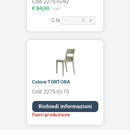
Cod. 2275-IG-82
€ 84,00
/ cad.
Q.tà
-
+
Colore TORTORA
Cod. 2275-IG-15
Richiedi informazioni
Fuori produzione