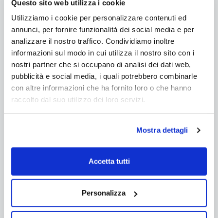
Questo sito web utilizza i cookie
Utilizziamo i cookie per personalizzare contenuti ed
annunci, per fornire funzionalità dei social media e per
Richiedi informazioni
analizzare il nostro traffico. Condividiamo inoltre
informazioni sul modo in cui utilizza il nostro sito con i
nostri partner che si occupano di analisi dei dati web,
pubblicità e social media, i quali potrebbero combinarle
con altre informazioni che ha fornito loro o che hanno
raccolto dal suo utilizzo dei loro servizi.
Richiedi informazioni sul prodotto
Mostra dettagli
Grazie a questo modulo potrete contattarci per
informazioni tecniche o commerciali. Faremo il
Accetta tutti
possibile per dare una risposta ai Vostri dubbi. Il
Nome e l'Email sono obbligatorie. Consigliamo di
Personalizza
inserire un recapito telefonico.
Nome *: