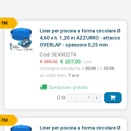
-78€
Liner per piscina a forma circolare Ø
4,60 x h. 1,20 m AZZURRO - attacco
OVERLAP - spessore 0,25 mm
Cod. 3EXX0274
€ 207,00
€ 285,00
/ cad.
Consegna stimata tra il
20/08
e il
25/08
se ordini entro
7 ore
Spedizione gratuita
Q.tà
-
+
-76€
Liner per piscina a forma circolare Ø