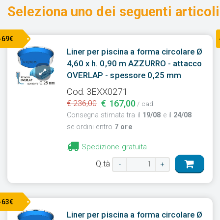
Seleziona uno dei seguenti articoli
-69€
Liner per piscina a forma circolare Ø
4,60 x h. 0,90 m AZZURRO - attacco
OVERLAP - spessore 0,25 mm
Cod. 3EXX0271
€ 167,00
€ 236,00
/ cad.
Consegna stimata tra il
19/08
e il
24/08
se ordini entro
7 ore
Spedizione gratuita
Q.tà
-
+
-63€
Liner per piscina a forma circolare Ø