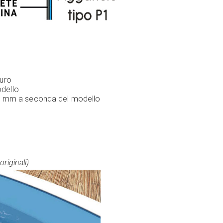
zuro
odello
0,80 mm a seconda del modello
originali)