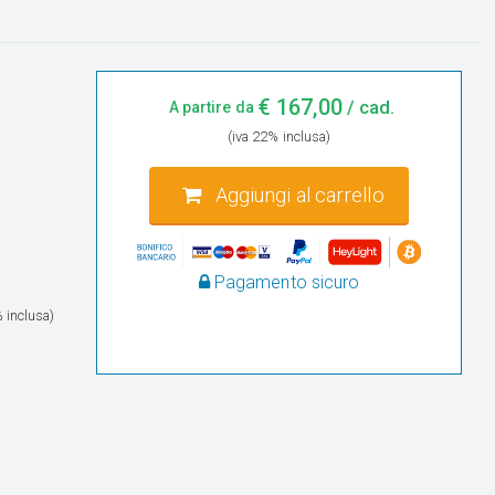
€
167,00
/ cad.
A partire da
(iva 22% inclusa)
Aggiungi al carrello
Pagamento sicuro
 inclusa)