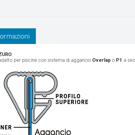
nformazioni
AZURO
.
è adatto per piscine con sistema di aggancio
Overlap
o
P1
a sec