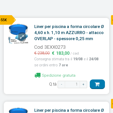
-55€
Liner per piscina a forma circolare Ø
4,60 x h. 1,10 m AZZURRO - attacco
OVERLAP - spessore 0,25 mm
Cod. 3EXX0273
€ 183,00
€ 238,00
/ cad.
Consegna stimata tra il
19/08
e il
24/08
se ordini entro
7 ore
Spedizione gratuita
Q.tà
-
+
Liner per piscina a forma circolare Ø