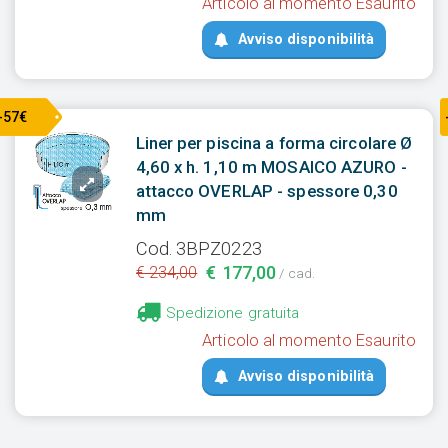
Articolo al momento Esaurito
Avviso disponibilità
-57€
Liner per piscina a forma circolare Ø
4,60 x h. 1,10 m MOSAICO AZURO -
attacco OVERLAP - spessore 0,30
mm
Cod. 3BPZ0223
€ 177,00
€ 234,00
/ cad.
Spedizione gratuita
Articolo al momento Esaurito
Avviso disponibilità