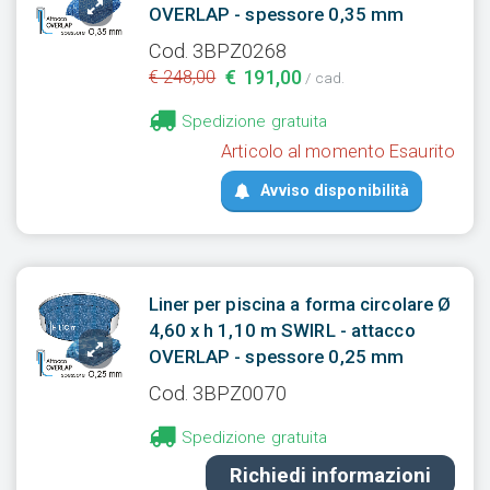
OVERLAP - spessore 0,35 mm
Cod. 3BPZ0268
€ 191,00
€ 248,00
/ cad.
Spedizione gratuita
Articolo al momento Esaurito
Avviso disponibilità
Liner per piscina a forma circolare Ø
4,60 x h 1,10 m SWIRL - attacco
OVERLAP - spessore 0,25 mm
Cod. 3BPZ0070
Spedizione gratuita
Richiedi informazioni