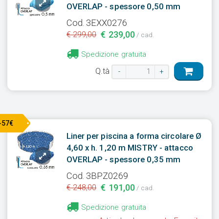
OVERLAP - spessore 0,50 mm
Cod. 3EXX0276
€ 239,00
€ 299,00
/ cad.
Spedizione gratuita
Q.tà
-
+
-57€
Liner per piscina a forma circolare Ø
4,60 x h. 1,20 m MISTRY - attacco
OVERLAP - spessore 0,35 mm
Cod. 3BPZ0269
€ 191,00
€ 248,00
/ cad.
Spedizione gratuita