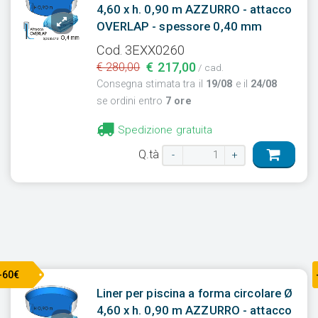
4,60 x h. 0,90 m AZZURRO - attacco
OVERLAP - spessore 0,40 mm
Cod. 3EXX0260
€ 217,00
€ 280,00
/ cad.
Consegna stimata tra il
19/08
e il
24/08
se ordini entro
7 ore
Spedizione gratuita
Q.tà
-
+
-60€
Liner per piscina a forma circolare Ø
4,60 x h. 0,90 m AZZURRO - attacco