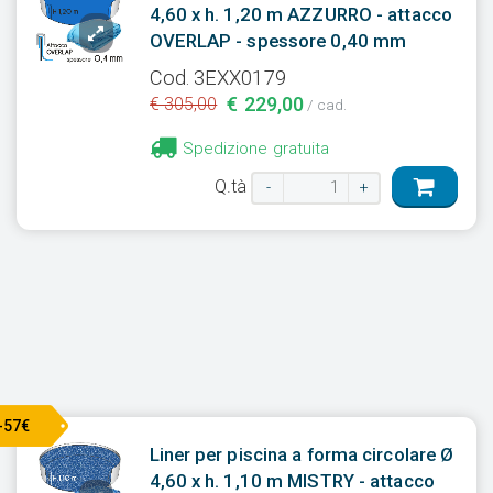
4,60 x h. 1,20 m AZZURRO - attacco
OVERLAP - spessore 0,40 mm
Cod. 3EXX0179
€ 229,00
€ 305,00
/ cad.
Spedizione gratuita
Q.tà
-
+
-57€
Liner per piscina a forma circolare Ø
4,60 x h. 1,10 m MISTRY - attacco