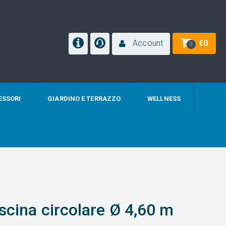
Account
€
0
0
ESSORI
GIARDINO E TERRAZZO
WELLNESS
scina circolare Ø 4,60 m