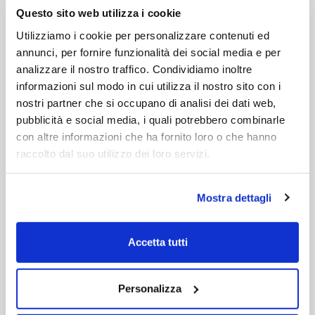
Questo sito web utilizza i cookie
Utilizziamo i cookie per personalizzare contenuti ed
annunci, per fornire funzionalità dei social media e per
analizzare il nostro traffico. Condividiamo inoltre
informazioni sul modo in cui utilizza il nostro sito con i
nostri partner che si occupano di analisi dei dati web,
pubblicità e social media, i quali potrebbero combinarle
Tinozza in legno e vetroresina
con altre informazioni che ha fornito loro o che hanno
TYR Ø 1,80 m con stufa
raccolto dal suo utilizzo dei loro servizi.
integrata
Mostra dettagli
Spedizione gratuita
€6.631,00
Accetta tutti
da €5.766,00
Personalizza
Aggiungi al carrello