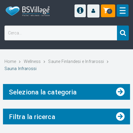
0
Home
Wellness
Saune Finlandesi e Infrarossi
Sauna Infrarossi
Seleziona la categoria
Filtra la ricerca