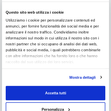
Questo sito web utilizza i cookie
Utilizziamo i cookie per personalizzare contenuti ed
annunci, per fornire funzionalità dei social media e per
analizzare il nostro traffico. Condividiamo inoltre
informazioni sul modo in cui utilizza il nostro sito con i
nostri partner che si occupano di analisi dei dati web,
pubblicità e social media, i quali potrebbero combinarle
con altre informazioni che ha fornito loro o che hanno
raccolto dal suo utilizzo dei loro servizi.
Sauna infrarossi LOTTA da 4
posti
Mostra dettagli
Prodotto novità
Accetta tutti
€3.467,00
€2.577,00
Personalizza